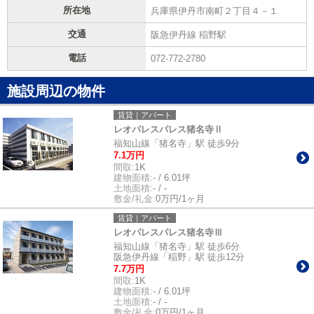
所在地
兵庫県伊丹市南町２丁目４－１
交通
阪急伊丹線 稲野駅
電話
072-772-2780
施設周辺の物件
賃貸｜アパート
レオパレスパレス猪名寺Ⅱ
福知山線「猪名寺」駅 徒歩9分
7.1万円
間取:
1K
建物面積:
- / 6.01坪
土地面積:
- / -
敷金/礼金:
0万円/1ヶ月
賃貸｜アパート
レオパレスパレス猪名寺Ⅲ
福知山線「猪名寺」駅 徒歩6分
阪急伊丹線「稲野」駅 徒歩12分
7.7万円
間取:
1K
建物面積:
- / 6.01坪
土地面積:
- / -
敷金/礼金:
0万円/1ヶ月