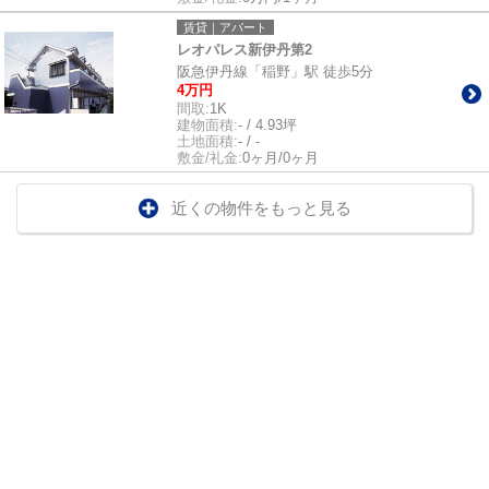
賃貸｜アパート
レオパレス新伊丹第2
阪急伊丹線「稲野」駅 徒歩5分
4万円
間取:
1K
建物面積:
- / 4.93坪
土地面積:
- / -
敷金/礼金:
0ヶ月/0ヶ月
近くの物件をもっと見る