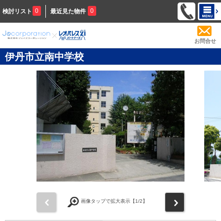
0
0
検討リスト
最近見た物件
お問合せ
伊丹市立南中学校
前
次
画像タップで拡大表示【
1
/2】