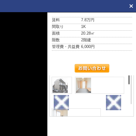
賃料
7.8万円
間取り
1K
面積
20.28㎡
階数
2階建
管理費・共益費
6,000円
外観
居間・リビング
居間・リビング