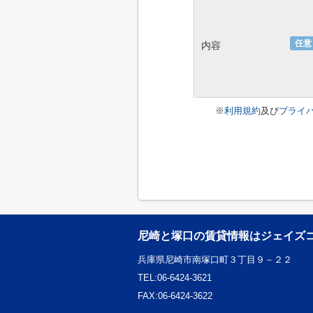
任意
内容
※
利用規約
及び
プライ
尼崎と塚口の賃貸情報はジェイズ
兵庫県尼崎市南塚口町３丁目９－２２
TEL:06-6424-3621
FAX:06-6424-3622