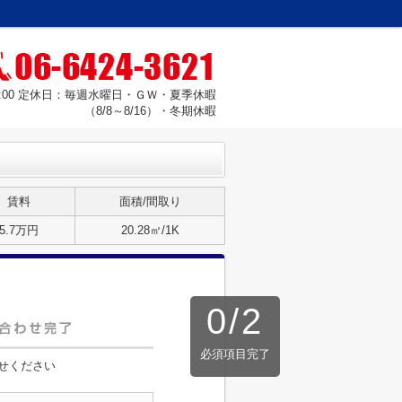
18:00 定休日：毎週水曜日・ＧＷ・夏季休暇
（8/8～8/16）・冬期休暇
賃料
面積/間取り
5.7万円
20.28㎡/1K
0
/
2
必須項目完了
せください