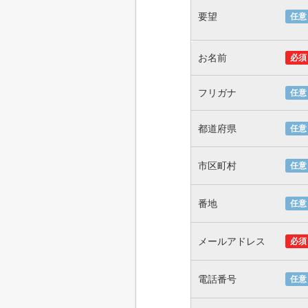
要望
任意
お名前
必須
フリガナ
任意
都道府県
任意
市区町村
任意
番地
任意
メールアドレス
必須
電話番号
任意