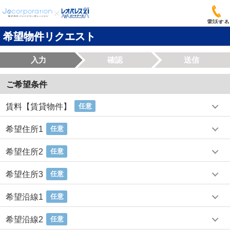
電話する
希望物件リクエスト
入力
確認
送信
ご希望条件
賃料【賃貸物件】
任意
希望住所1
任意
希望住所2
任意
希望住所3
任意
希望沿線1
任意
希望沿線2
任意