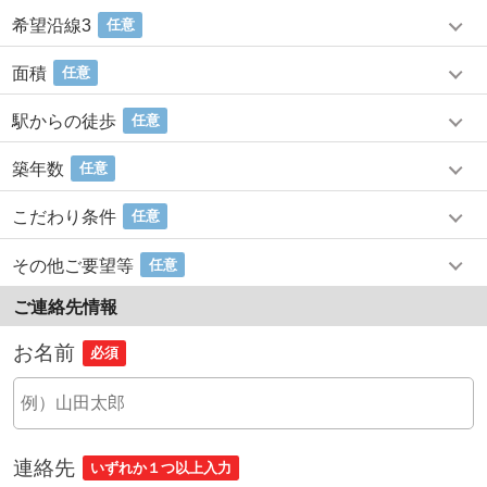
希望沿線3
任意
面積
任意
駅からの徒歩
任意
築年数
任意
こだわり条件
任意
その他ご要望等
任意
ご連絡先情報
お名前
必須
連絡先
いずれか１つ以上入力