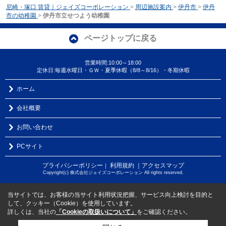
尼崎・塚口 賃貸｜ジェイズコーポレーション
>
周辺施設案内
>
伊丹市
>
伊丹
市の幼稚園
>
伊丹市立せつよう幼稚園
ページトップに戻る
営業時間:10:00～18:00
定休日:毎週水曜日・ＧＷ・夏季休暇（8/8～8/16）・冬期休暇
ホーム
会社概要
お問い合わせ
PCサイト
プライバシーポリシー
利用規約
｜アクセスマップ
｜
Copyright(c) 株式会社ジェイズコーポレーション All rights reserved.
当サイトでは、お客様の当サイト利用状況把握、サービス向上検討を目的と
して、クッキー（Cookie）を使用しています。
詳しくは、当社の
「Cookieの取扱いについて」
をご確認ください。