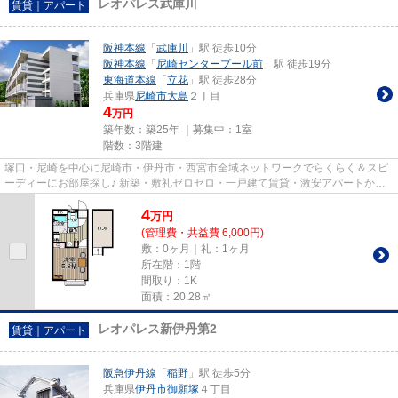
レオパレス武庫川
賃貸｜アパート
阪神本線
「
武庫川
」駅 徒歩10分
阪神本線
「
尼崎センタープール前
」駅 徒歩19分
東海道本線
「
立花
」駅 徒歩28分
兵庫県
尼崎市
大島
２丁目
4
万円
築年数：築25年 ｜募集中：
1室
階数：3階建
塚口・尼崎を中心に尼崎市・伊丹市・西宮市全域ネットワークでらくらく＆スピ
ーディーにお部屋探し♪ 新築・敷礼ゼロゼロ・一戸建て賃貸・激安アパートから
分譲賃貸マンション、保証人...
4
万
円
(管理費・共益費 6,000円)
敷：0ヶ月｜礼：1ヶ月
所在階：1階
間取り：1K
面積：20.28㎡
レオパレス新伊丹第2
賃貸｜アパート
阪急伊丹線
「
稲野
」駅 徒歩5分
兵庫県
伊丹市
御願塚
４丁目