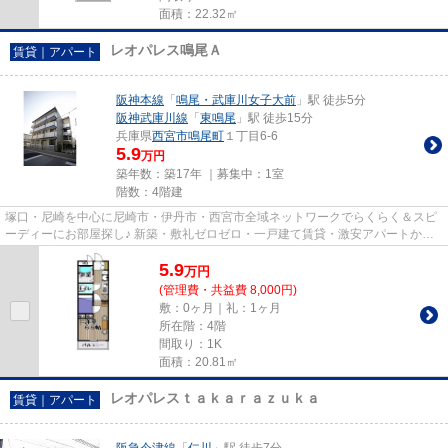
面積：22.32㎡
レオパレス鳴尾Ａ
賃貸｜アパート
阪神本線
「
鳴尾・武庫川女子大前
」駅 徒歩5分
阪神武庫川線
「
東鳴尾
」駅 徒歩15分
兵庫県
西宮市
鳴尾町
１丁目6-6
5.9
万円
築年数：築17年 ｜募集中：
1室
階数：4階建
塚口・尼崎を中心に尼崎市・伊丹市・西宮市全域ネットワークでらくらく＆スピ
ーディーにお部屋探し♪ 新築・敷礼ゼロゼロ・一戸建て賃貸・激安アパートから
分譲賃貸マンション、保証人...
5.9
万
円
(管理費・共益費 8,000円)
敷：0ヶ月｜礼：1ヶ月
所在階：4階
間取り：1K
面積：20.81㎡
レオパレスｔａｋａｒａｚｕｋａ
賃貸｜アパート
阪急今津線
「
仁川
」駅 徒歩7分