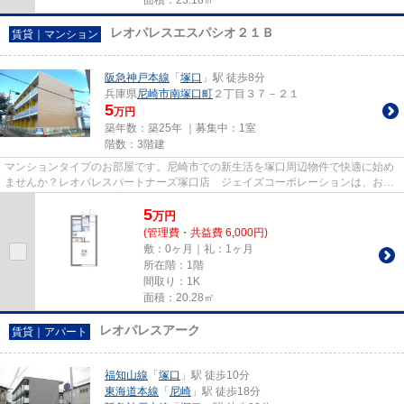
レオパレスエスパシオ２１Ｂ
賃貸｜マンション
阪急神戸本線
「
塚口
」駅 徒歩8分
兵庫県
尼崎市
南塚口町
２丁目３７－２１
5
万円
築年数：築25年 ｜募集中：
1室
階数：3階建
マンションタイプのお部屋です。尼崎市での新生活を塚口周辺物件で快適に始め
ませんか？レオパレスパートナーズ塚口店 ジェイズコーポレーションは、お客
様のライフスタイルに適した...
5
万
円
(管理費・共益費 6,000円)
敷：0ヶ月｜礼：1ヶ月
所在階：1階
間取り：1K
面積：20.28㎡
レオパレスアーク
賃貸｜アパート
福知山線
「
塚口
」駅 徒歩10分
東海道本線
「
尼崎
」駅 徒歩18分