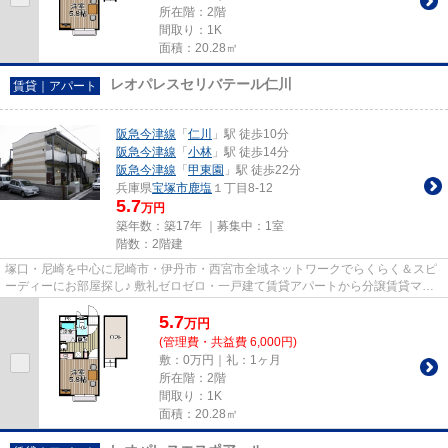
所在階：2階
間取り：1K
面積：20.28㎡
レオパレスセリバテール仁川
賃貸｜アパート
阪急今津線
「
仁川
」駅 徒歩10分
阪急今津線
「
小林
」駅 徒歩14分
阪急今津線
「
甲東園
」駅 徒歩22分
兵庫県
宝塚市
鹿塩
１丁目8-12
5.7
万円
築年数：築17年 ｜募集中：
1室
階数：2階建
塚口・尼崎を中心に尼崎市・伊丹市・西宮市全域ネットワークでらくらく＆スピ
ーディーにお部屋探し♪ 敷礼ゼロゼロ・一戸建て賃貸アパートから分譲賃貸マン
ション、保証人不要物件・マ...
5.7
万
円
(管理費・共益費 6,000円)
敷：0万円｜礼：1ヶ月
所在階：2階
間取り：1K
面積：20.28㎡