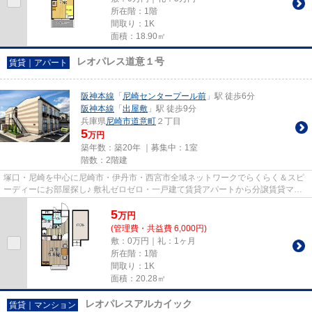
所在階：1階
間取り：1K
面積：18.90㎡
レオパレス道意１号
賃貸｜アパート
阪神本線
「
尼崎センタープール前
」駅 徒歩6分
阪神本線
「
出屋敷
」駅 徒歩9分
兵庫県
尼崎市
道意町
２丁目
5
万円
築年数：築20年 ｜募集中：
1室
階数：2階建
塚口・尼崎を中心に尼崎市・伊丹市・西宮市全域ネットワークでらくらく＆スピ
ーディーにお部屋探し♪ 敷礼ゼロゼロ・一戸建て賃貸アパートから分譲賃貸マン
ション、保証人不要物件・マ...
5
万
円
(管理費・共益費 6,000円)
敷：0万円｜礼：1ヶ月
所在階：1階
間取り：1K
面積：20.28㎡
レオパレスアルカイック
賃貸｜マンション