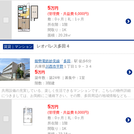
ション、保証人不要物件・マ...
5
万
円
(管理費・共益費 6,000円)
敷：0ヶ月｜礼：1ヶ月
所在階：1階
間取り：1K
面積：20.28㎡
レオパレス多田４
賃貸｜マンション
能勢電鉄妙見線
「
多田
」駅 徒歩6分
兵庫県
川西市
平野
１丁目１９－３４
5
万円
築年数：築24年 ｜募集中：
1室
階数：3階建
共用設備の充実している、楽しく生活できるマンションです。こちらの物件詳細
につきましては、お気軽にご連絡下さい。その際、多田周辺の地域情報なども併
せてお伝え致します。
5
万
円
(管理費・共益費 8,000円)
敷：0ヶ月｜礼：0ヶ月
所在階：1階
間取り：1K
面積：23.18㎡