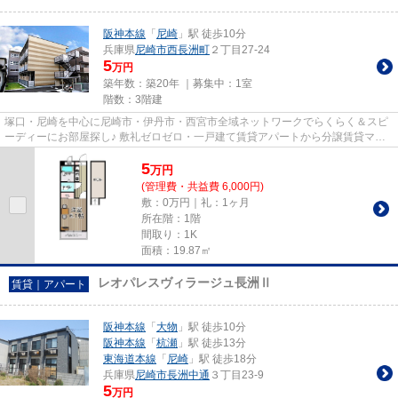
阪神本線
「
尼崎
」駅 徒歩10分
兵庫県
尼崎市
西長洲町
２丁目27-24
5
万円
築年数：築20年 ｜募集中：
1室
階数：3階建
塚口・尼崎を中心に尼崎市・伊丹市・西宮市全域ネットワークでらくらく＆スピ
ーディーにお部屋探し♪ 敷礼ゼロゼロ・一戸建て賃貸アパートから分譲賃貸マン
ション、保証人不要物件・マ...
5
万
円
(管理費・共益費 6,000円)
敷：0万円｜礼：1ヶ月
所在階：1階
間取り：1K
面積：19.87㎡
レオパレスヴィラージュ長洲Ⅱ
賃貸｜アパート
阪神本線
「
大物
」駅 徒歩10分
阪神本線
「
杭瀬
」駅 徒歩13分
東海道本線
「
尼崎
」駅 徒歩18分
兵庫県
尼崎市
長洲中通
３丁目23-9
5
万円