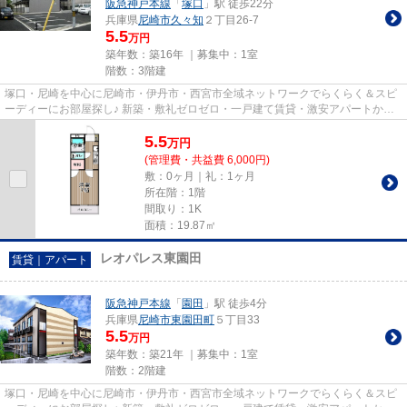
阪急神戸本線
「
塚口
」駅 徒歩22分
兵庫県
尼崎市
久々知
２丁目26-7
5.5
万円
築年数：築16年 ｜募集中：
1室
階数：3階建
塚口・尼崎を中心に尼崎市・伊丹市・西宮市全域ネットワークでらくらく＆スピ
ーディーにお部屋探し♪ 新築・敷礼ゼロゼロ・一戸建て賃貸・激安アパートから
分譲賃貸マンション、保証人...
5.5
万
円
(管理費・共益費 6,000円)
敷：0ヶ月｜礼：1ヶ月
所在階：1階
間取り：1K
面積：19.87㎡
レオパレス東園田
賃貸｜アパート
阪急神戸本線
「
園田
」駅 徒歩4分
兵庫県
尼崎市
東園田町
５丁目33
5.5
万円
築年数：築21年 ｜募集中：
1室
階数：2階建
塚口・尼崎を中心に尼崎市・伊丹市・西宮市全域ネットワークでらくらく＆スピ