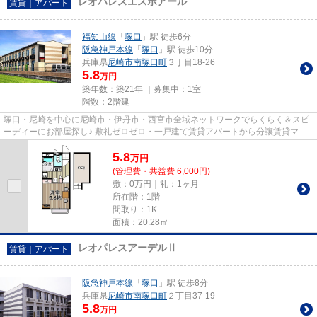
レオパレスエスポアール
賃貸｜アパート
福知山線
「
塚口
」駅 徒歩6分
阪急神戸本線
「
塚口
」駅 徒歩10分
兵庫県
尼崎市
南塚口町
３丁目18-26
5.8
万円
築年数：築21年 ｜募集中：
1室
階数：2階建
塚口・尼崎を中心に尼崎市・伊丹市・西宮市全域ネットワークでらくらく＆スピ
ーディーにお部屋探し♪ 敷礼ゼロゼロ・一戸建て賃貸アパートから分譲賃貸マン
ション、保証人不要物件・マ...
5.8
万
円
(管理費・共益費 6,000円)
敷：0万円｜礼：1ヶ月
所在階：1階
間取り：1K
面積：20.28㎡
レオパレスアーデルⅡ
賃貸｜アパート
阪急神戸本線
「
塚口
」駅 徒歩8分
兵庫県
尼崎市
南塚口町
２丁目37-19
5.8
万円