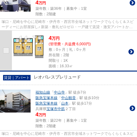
4
万円
築年数：築36年 ｜募集中：
1室
階数：2階建
塚口・尼崎を中心に尼崎市・伊丹市・西宮市全域ネットワークでらくらく＆スピ
ーディーにお部屋探し♪ 新築・敷礼ゼロゼロ・一戸建て賃貸・激安アパートから
分譲賃貸マンション、保証人...
4
万
円
(管理費・共益費 6,000円)
敷：0ヶ月｜礼：0ヶ月
所在階：2階
間取り：1K
面積：16.33㎡
レオパレスプレリュード
賃貸｜アパート
福知山線
「
中山寺
」駅 徒歩7分
阪急宝塚本線
「
中山観音
」駅 徒歩10分
阪急宝塚本線
「
山本
」駅 徒歩17分
兵庫県
宝塚市
中筋
２丁目
4
万円
築年数：築22年 ｜募集中：
1室
階数：2階建
塚口・尼崎を中心に尼崎市・伊丹市・西宮市全域ネットワークでらくらく＆スピ