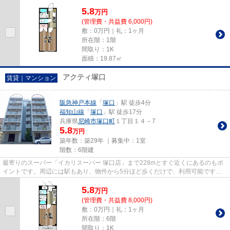
ション、保証人不要物件・マ...
5.8
万
円
(管理費・共益費 6,000円)
敷：0万円｜礼：1ヶ月
所在階：1階
間取り：1K
面積：19.87㎡
アクティ塚口
賃貸｜マンション
阪急神戸本線
「
塚口
」駅 徒歩4分
福知山線
「
塚口
」駅 徒歩17分
兵庫県
尼崎市
塚口町
１丁目１４－7
5.8
万円
築年数：築29年 ｜募集中：
1室
階数：6階建
最寄りのスーパー「イカリスーパー 塚口店」まで228mとすぐ近くにあるのもポ
イントです。周辺には駅もあり、物件から5分ほど歩くだけで、利用可能です。
機能性やデザインが特徴的なお...
5.8
万
円
(管理費・共益費 8,000円)
敷：0万円｜礼：1ヶ月
所在階：6階
間取り：1K