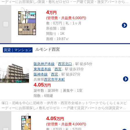
ーディーにお部屋探し♪新築・敷礼ゼロゼロ・一戸建て賃貸・激安アパートから分
譲賃貸マンション、保証人不...
4
万
円
(管理費・共益費 6,000円)
敷：0万円｜礼：1ヶ月
所在階：1階
間取り：1K
面積：19.87㎡
ルモンド西宮
賃貸｜マンション
阪急神戸本線
「
西宮北口
」駅 徒歩5分
東海道本線
「
西宮
」駅 徒歩15分
阪神本線
「
西宮
」駅 徒歩27分
兵庫県
西宮市
平木町
4.05
万円
築年数：築38年 ｜募集中：
1室
階数：6階建
塚口・尼崎を中心に尼崎市・伊丹市・西宮市全域ネットワークでらくらく＆スピ
ーディーにお部屋探し♪ 敷礼ゼロゼロ・一戸建て賃貸アパートから分譲賃貸マン
ション、保証人不要物件・マ...
4.05
万
円
(管理費・共益費 4,000円)
敷：0万円｜礼：5万円