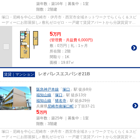
築年数：築16年 ｜募集中：
1室
階数：2階建
塚口・尼崎を中心に尼崎市・伊丹市・西宮市全域ネットワークでらくらく＆スピ
ーディーにお部屋探し♪ 敷礼ゼロゼロ・一戸建て賃貸アパートから分譲賃貸マン
ション、保証人不要物件・マ...
5
万
円
(管理費・共益費 6,000円)
敷：0万円｜礼：1ヶ月
所在階：2階
間取り：1K
面積：19.87㎡
レオパレスエスパシオ21B
賃貸｜マンション
阪急神戸本線
「
塚口
」駅 徒歩8分
福知山線
「
塚口
」駅 徒歩13分
福知山線
「
猪名寺
」駅 徒歩29分
兵庫県
尼崎市
南塚口町
２丁目37-21
5
万円
築年数：築25年 ｜募集中：
1室
階数：3階建
塚口・尼崎を中心に尼崎市・伊丹市・西宮市全域ネットワークでらくらく＆スピ
ーディーにお部屋探し♪ 敷礼ゼロゼロ・一戸建て賃貸アパートから分譲賃貸マン