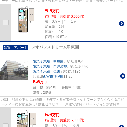
ーディーにお部屋探し♪ 新築・敷礼ゼロゼロ・一戸建て賃貸・激安アパートから
分譲賃貸マンション、保証人...
5.5
万
円
(管理費・共益費 6,000円)
敷：0万円｜礼：1ヶ月
所在階：1階
間取り：1K
面積：19.87㎡
レオパレスドリーム甲東園
賃貸｜アパート
阪急今津線
「
甲東園
」駅 徒歩8分
阪急今津線
「
門戸厄神
」駅 徒歩11分
阪急今津線
「
仁川
」駅 徒歩19分
兵庫県
西宮市
神呪町
11-26
5.6
万円
築年数：築20年 ｜募集中：
1室
階数：2階建
塚口・尼崎を中心に尼崎市・伊丹市・西宮市全域ネットワークでらくらく＆スピ
ーディーにお部屋探し♪ 敷礼ゼロゼロ・一戸建て賃貸アパートから分譲賃貸マン
ション、保証人不要物件・マ...
5.6
万
円
(管理費・共益費 6,000円)
敷：0万円｜礼：1ヶ月