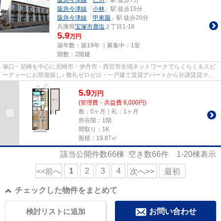
阪急今津線
「
小林
」駅 徒歩15分
阪急今津線
「
甲東園
」駅 徒歩20分
兵庫県
宝塚市
鹿塩
２丁目1-16
5.9
万円
築年数：築19年 ｜募集中：
1室
階数：2階建
塚口・尼崎を中心に尼崎市・伊丹市・西宮市全域ネットワークでらくらく＆スピ
ーディーにお部屋探し♪ 敷礼ゼロゼロ・一戸建て賃貸アパートから分譲賃貸マン
ション、保証人不要物件・マ...
5.9
万
円
(管理費・共益費 6,000円)
敷：0ヶ月｜礼：1ヶ月
所在階：1階
間取り：1K
面積：19.87㎡
該当公開件数
66
棟 空き数
66
件
1-20
棟表示
1
2
3
4
<<前へ
次へ>>
最初
チェックした物件をまとめて
検討リストに追加
お問い合わせ