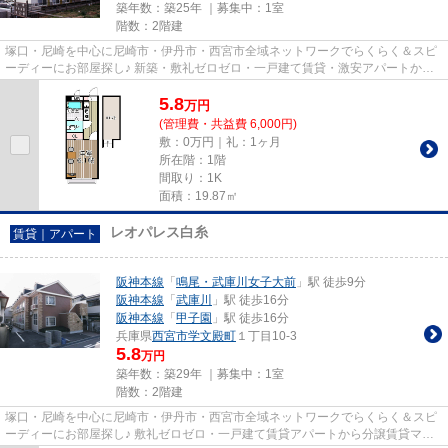
築年数：築25年 ｜募集中：
1室
階数：2階建
塚口・尼崎を中心に尼崎市・伊丹市・西宮市全域ネットワークでらくらく＆スピ
ーディーにお部屋探し♪ 新築・敷礼ゼロゼロ・一戸建て賃貸・激安アパートから
分譲賃貸マンション、保証人...
5.8
万
円
(管理費・共益費 6,000円)
敷：0万円｜礼：1ヶ月
所在階：1階
間取り：1K
面積：19.87㎡
レオパレス白糸
賃貸｜アパート
阪神本線
「
鳴尾・武庫川女子大前
」駅 徒歩9分
阪神本線
「
武庫川
」駅 徒歩16分
阪神本線
「
甲子園
」駅 徒歩16分
兵庫県
西宮市
学文殿町
１丁目10-3
5.8
万円
築年数：築29年 ｜募集中：
1室
階数：2階建
塚口・尼崎を中心に尼崎市・伊丹市・西宮市全域ネットワークでらくらく＆スピ
ーディーにお部屋探し♪ 敷礼ゼロゼロ・一戸建て賃貸アパートから分譲賃貸マン