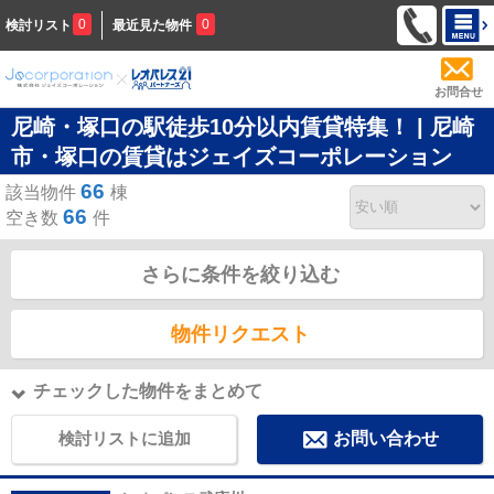
0
0
検討リスト
最近見た物件
お問合せ
尼崎・塚口の駅徒歩10分以内賃貸特集！ | 尼崎
市・塚口の賃貸はジェイズコーポレーション
66
該当物件
棟
66
空き数
件
さらに条件を絞り込む
物件リクエスト
チェックした物件をまとめて
検討リストに追加
お問い合わせ