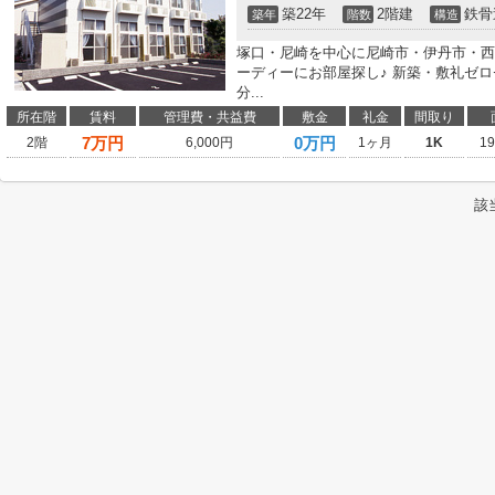
築22年
2階建
鉄骨
築年
階数
構造
塚口・尼崎を中心に尼崎市・伊丹市・西
ーディーにお部屋探し♪ 新築・敷礼ゼ
分...
所在階
賃料
管理費・共益費
敷金
礼金
間取り
7
万円
0万円
2階
6,000円
1ヶ月
1K
1
該