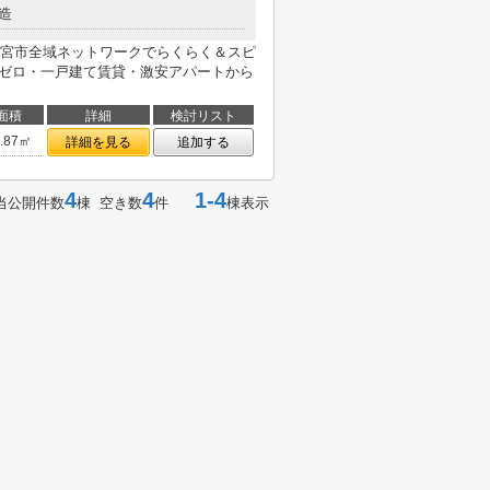
造
宮市全域ネットワークでらくらく＆スピ
ロゼロ・一戸建て賃貸・激安アパートから
面積
詳細
検討リスト
9.87㎡
詳細を見る
追加する
4
4
1-4
当公開件数
棟 空き数
件
棟表示