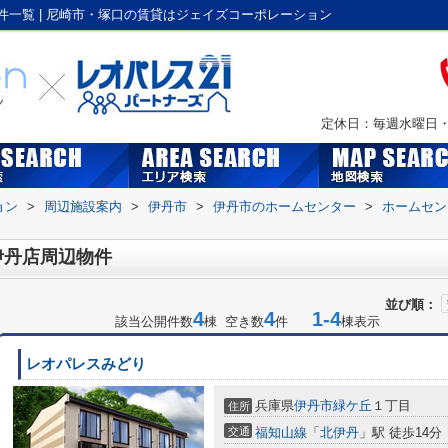
一覧 | 尼崎市・塚口の賃貸はジェイズコーポレーション
定休日：毎週水曜日・Ｇ
ョン
>
周辺施設案内
>
伊丹市
>
伊丹市のホームセンター
>
ホームセン
伊丹店周辺物件
並び順：
4
4
1-4
該当公開件数
棟 空き数
件
棟表示
レオパレスみどり
兵庫県
伊丹市
緑ケ丘
１丁目
住所
交通
福知山線
「
北伊丹
」駅 徒歩14分