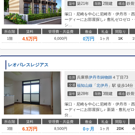
築21年
2階建
鉄骨
築年
階数
構造
塚口・尼崎を中心に尼崎市・伊丹市・西
ーディーにお部屋探し♪ 敷礼ゼロゼロ
シ...
所在階
賃料
管理費・共益費
敷金
礼金
間取り
4.5
万円
0万円
1階
6,000円
1ヶ月
1K
1
レオパレスレジアス
兵庫県
伊丹市
鋳物師
４丁目73
住所
交通
福知山線
「
北伊丹
」駅 徒歩14分
築28年
3階建
鉄骨
築年
階数
構造
塚口・尼崎を中心に尼崎市・伊丹市・西
ーディーにお部屋探し♪ 新築・敷礼ゼ
分...
所在階
賃料
管理費・共益費
敷金
礼金
間取り
6.3
万円
0ヶ月
3階
8,500円
1ヶ月
2DK
4