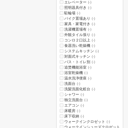
エレベーター
(-)
照明器具付き
(-)
駐輪場
(-)
バイク置場あり
(-)
家具・家電付き
(-)
洗濯機置場有
(-)
外観タイル張り
(-)
コンロ２口以上
(-)
食器洗い乾燥機
(-)
システムキッチン
(-)
対面式キッチン
(-)
バス・トイレ別
(-)
追焚機能浴室
(-)
浴室乾燥機
(-)
温水洗浄便座
(-)
洗面台
(-)
洗髪洗面化粧台
(-)
シャワー
(-)
独立洗面台
(-)
エアコン
(-)
床暖房
(-)
床下収納
(-)
ウォークインクロゼット
(-)
ウォークインシューズクロゼット