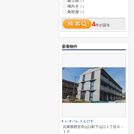
最上階
(-)
南向き
(-)
角部屋
(-)
4
件が該当
新着物件
レオパレスえびす
兵庫県西宮市山口町下山口１丁目６－
１５