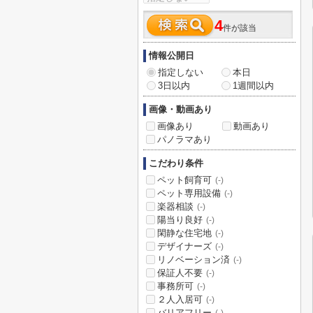
4
件が該当
情報公開日
指定しない
本日
3日以内
1週間以内
画像・動画あり
画像あり
動画あり
パノラマあり
こだわり条件
ペット飼育可
(-)
ペット専用設備
(-)
楽器相談
(-)
陽当り良好
(-)
閑静な住宅地
(-)
デザイナーズ
(-)
リノベーション済
(-)
保証人不要
(-)
事務所可
(-)
２人入居可
(-)
バリアフリー