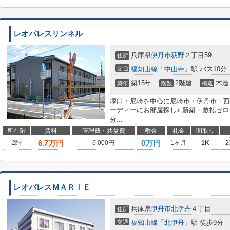
レオパレスリンネル
兵庫県
伊丹市
荻野
２丁目59
住所
交通
福知山線
「
中山寺
」駅 バス10分
築15年
2階建
木造
築年
階数
構造
塚口・尼崎を中心に尼崎市・伊丹市・西
ーディーにお部屋探し♪ 新築・敷礼ゼ
分...
所在階
賃料
管理費・共益費
敷金
礼金
間取り
6.7
万円
0万円
2階
6,000円
1ヶ月
1K
2
レオパレスＭＡＲＩＥ
兵庫県
伊丹市
北伊丹
４丁目
住所
交通
福知山線
「
北伊丹
」駅 徒歩9分