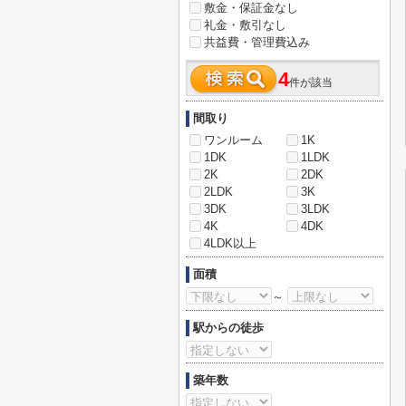
敷金・保証金なし
礼金・敷引なし
共益費・管理費込み
4
件が該当
間取り
ワンルーム
1K
1DK
1LDK
2K
2DK
2LDK
3K
3DK
3LDK
4K
4DK
4LDK以上
面積
～
駅からの徒歩
築年数