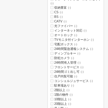
(-)
収納豊富
(-)
CS
(-)
BS
(-)
CATV
(-)
光ファイバー
(-)
インターネット対応
(-)
オートロック
(-)
TVモニタ付インターホン
(-)
宅配ボックス
(-)
24時間緊急通報システム
(-)
ディンプルキー
(-)
防犯カメラ
(-)
24時間有人管理
(-)
フロントサービス
(-)
24時間ゴミ出し可
(-)
住戸内覧可能
(-)
コンシェルジュサービス
(-)
駐車場あり
(-)
2階以上
(-)
1階の物件
(-)
10階以上
(-)
20階以上
(-)