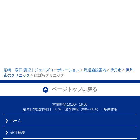
尼崎・塚口 賃貸｜ジェイズコーポレーション
>
周辺施設案内
>
伊丹市
>
伊丹
市のクリニック
>
はばらクリニック
ページトップに戻る
営業時間:10:00～18:00
定休日:毎週水曜日・ＧＷ・夏季休暇（8/8～8/16）・冬期休暇
ホーム
会社概要