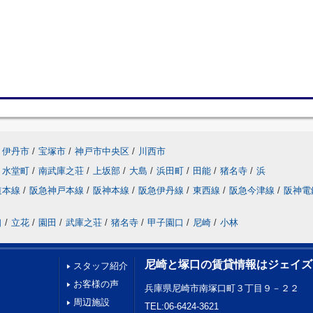
伊丹市
/
宝塚市
/
神戸市中央区
/
川西市
水堂町
/
南武庫之荘
/
上坂部
/
大島
/
浜田町
/
田能
/
猪名寺
/
浜
道本線
/
阪急神戸本線
/
阪神本線
/
阪急伊丹線
/
東西線
/
阪急今津線
/
阪神電
口
/
立花
/
園田
/
武庫之荘
/
猪名寺
/
甲子園口
/
尼崎
/
小林
尼崎と塚口の賃貸情報はジェイズ
スタッフ紹介
お客様の声
兵庫県尼崎市南塚口町３丁目９－２２
周辺施設
TEL:06-6424-3621