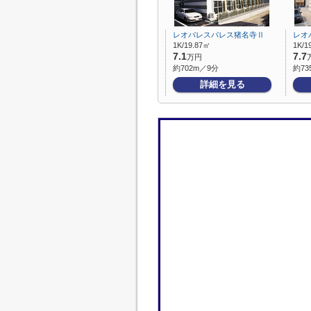
レオパレスパレス猪名寺Ⅱ
レオ
1K/19.87㎡
1K/1
7.1
7.7
万円
約702m／9分
約73
詳細を見る