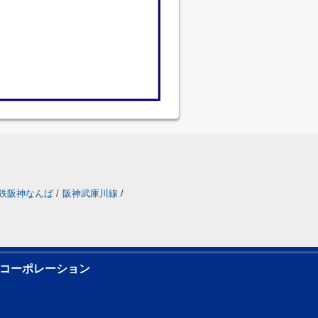
鉄阪神なんば
/
阪神武庫川線
/
コーポレーション