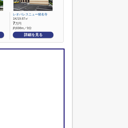
レオパレスニュー猪名寺
1K/19.87㎡
7
万円
約698m／9分
詳細を見る