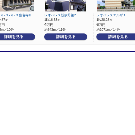
パレスパレス猪名寺Ⅲ
レオパレス新伊丹第2
レオパレスエルザ１
9.87㎡
1K/16.33㎡
1K/20.28㎡
4
6
万円
万円
万円
5m／10分
約843m／11分
約1071m／14分
詳細を見る
詳細を見る
詳細を見る