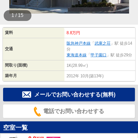
1 / 15
賃料
8.8万円
阪急神戸本線
「
武庫之荘
」駅 徒歩14
交通
分
東海道本線
「
甲子園口
」駅 徒歩29分
間取り(面積)
1K(28.99㎡)
築年月
2012年 10月(築13年)
メールでお問い合わせする(無料)
電話でお問い合わせする
空室一覧