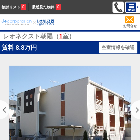
0
0
検討リスト
最近見た物件
お問合せ
レオネクスト朝陽（
1
室）
賃料
8.8万円
空室情報を確認