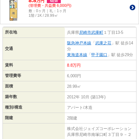
8.8
万
円
NEW
(管理費・共益費 6,000円)
敷：0ヶ月｜礼：1ヶ月
1階 / 1K / 28.99㎡
所在地
兵庫県
尼崎市
武庫町
１丁目13-5
阪急神戸本線
「
武庫之荘
」駅 徒歩14
交通
分
東海道本線
「
甲子園口
」駅 徒歩29分
賃料
8.8万円
管理費等
6,000円
面積
28.99㎡
築年数
2012年 10月 (築13年)
種別/構造
アパート/木造
階建
2階建
株式会社ジェイズコーポレーション
兵庫県尼崎市南塚口町３丁目９－２