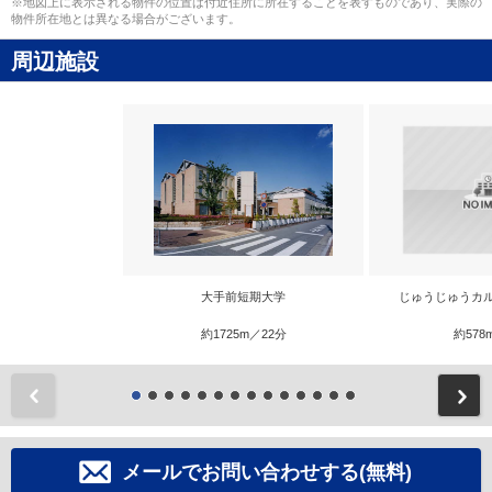
※地図上に表示される物件の位置は付近住所に所在することを表すものであり、実際の
物件所在地とは異なる場合がございます。
周辺施設
大手前短期大学
じゅうじゅうカ
約1725m／22分
約578
前
メールでお問い合わせする(無料)