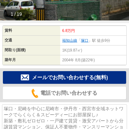
1 / 19
賃料
6.8万円
交通
福知山線
「
塚口
」駅 徒歩9分
間取り(面積)
1K(19.87㎡)
築年月
2004年 8月(築22年)
メールでお問い合わせする(無料)
電話でお問い合わせする
塚口・尼崎を中心に尼崎市・伊丹市・西宮市全域ネットワ
ークでらくらく＆スピーディーにお部屋探し♪
新築・敷礼ゼロゼロ・一戸建て賃貸・激安アパートから分
譲賃貸マンション、保証人不要物件・マンスリーマンショ