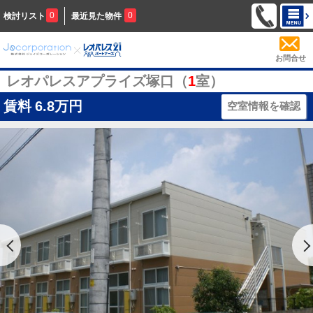
0
0
検討リスト
最近見た物件
お問合せ
レオパレスアプライズ塚口（
1
室）
賃料
6.8万円
空室情報を確認