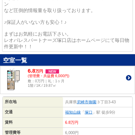
ン
など圧倒的情報量を取り扱っております。
♪保証人がいない方も安心！♪
まずはお気軽にお電話下さい。
レオパレスパートナーズ塚口店はホームページにて毎日物
件更新中！！
空室一覧
6.8
万
円
NEW
(管理費・共益費 6,000円)
敷：0万円｜礼：1ヶ月
1階 / 1K / 19.87㎡
所在地
兵庫県
尼崎市
御園
３丁目3-43
交通
福知山線
「
塚口
」駅 徒歩9分
賃料
6.8万円
管理費等
6,000円