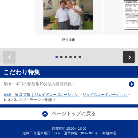
押谷達也
前
こだわり特集
尼崎・塚口の駅徒歩10分以内賃貸特集！
尼崎・塚口 賃貸｜ジェイズコーポレーション
>
ジェイズコーポレーション
>
レオパレスヴィラージュ長洲Ⅱ
ページトップに戻る
営業時間:10:00～18:00
定休日:毎週水曜日・ＧＷ・夏季休暇（8/8～8/16）・冬期休暇