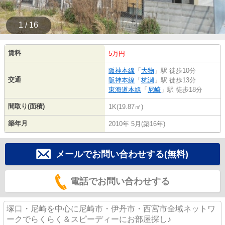
1 / 16
賃料
5万円
阪神本線
「
大物
」駅 徒歩10分
交通
阪神本線
「
杭瀬
」駅 徒歩13分
東海道本線
「
尼崎
」駅 徒歩18分
間取り(面積)
1K(19.87㎡)
築年月
2010年 5月(築16年)
メールでお問い合わせする(無料)
電話でお問い合わせする
塚口・尼崎を中心に尼崎市・伊丹市・西宮市全域ネットワ
ークでらくらく＆スピーディーにお部屋探し♪