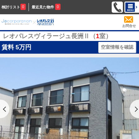
0
0
検討リスト
最近見た物件
お問合せ
レオパレスヴィラージュ長洲Ⅱ（
1
室）
賃料
5万円
空室情報を確認