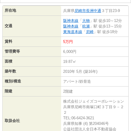
所在地
兵庫県
尼崎市
長洲中通
３丁目23-9
阪神本線
「
大物
」駅 徒歩10～12分
交通
阪神本線
「
杭瀬
」駅 徒歩13～15分
東海道本線
「
尼崎
」駅 徒歩18分
賃料
5万円
管理費等
6,000円
面積
19.87㎡
築年数
2010年 5月 (築16年)
種別/構造
アパート/鉄骨造
階建
2階建
株式会社ジェイズコーポレーション
兵庫県尼崎市南塚口町３丁目９－２
２
TEL:06-6424-3621
取扱会社
兵庫県知事 (4) 第204046号
公益社団法人全日本不動産協会