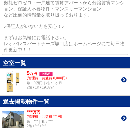
敷礼ゼロゼロ・一戸建て賃貸アパートから分譲賃貸マンシ
ョン、保証人不要物件・マンスリーマンション
など圧倒的情報量を取り扱っております。
♪保証人がいない方も安心！♪
まずはお気軽にお電話下さい。
レオパレスパートナーズ塚口店はホームページにて毎日物
件更新中！！
空室一覧
5
万
円
NEW
(管理費・共益費 6,000円)
敷：0万円｜礼：1ヶ月
2階 / 1K / 19.87㎡
過去掲載物件一覧
***
万円
(管理費・共益費 ***円)
敷：***｜礼：***
2階 / *** / ***