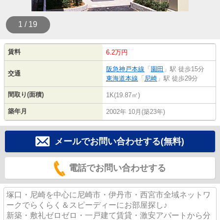
1 / 19
賃料
6.2万円
阪急神戸本線
「
園田
」駅 徒歩15分
交通
東海道本線
「
尼崎
」駅 徒歩29分
間取り(面積)
1K(19.87㎡)
築年月
2002年 10月(築23年)
メールでお問い合わせする(無料)
電話でお問い合わせする
塚口・尼崎を中心に尼崎市・伊丹市・西宮市全域ネットワ
ークでらくらく＆スピーディーにお部屋探し♪
新築・敷礼ゼロゼロ・一戸建て賃貸・激安アパートから分