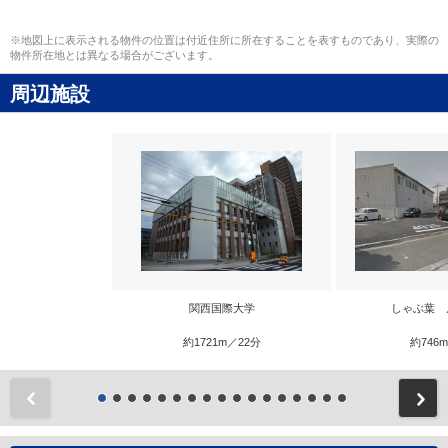
※地図上に表示される物件の位置は付近住所に所在することを表すものであり、実際の
物件所在地とは異なる場合がございます。
周辺施設
関西国際大学
しゃぶ葉 
約1721m／22分
約746
前