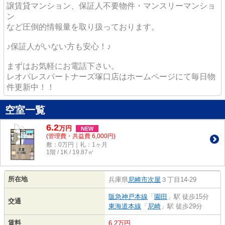
譲賃貸マンション、保証人不要物件・マンスリーマンショ
ン
など圧倒的情報量を取り扱っております。
♪保証人がいない方も安心！♪
まずはお気軽にお電話下さい。
レオパレスパートナーズ塚口店はホームページにて毎日物
件更新中！！
空室一覧
6.2
万
円
NEW
(管理費・共益費 6,000円)
敷：0万円｜礼：1ヶ月
1階 / 1K / 19.87㎡
所在地
兵庫県
尼崎市
次屋
３丁目14-29
阪急神戸本線
「
園田
」駅 徒歩15分
交通
東海道本線
「
尼崎
」駅 徒歩29分
賃料
6.2万円