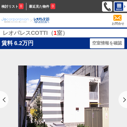
0
0
検討リスト
最近見た物件
お問合せ
レオパレスCOTTI（
1
室）
賃料
6.2万円
空室情報を確認