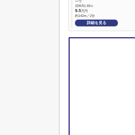
ーヴ
2DK/51.69㎡
9.5
万円
約142m／2分
詳細を見る