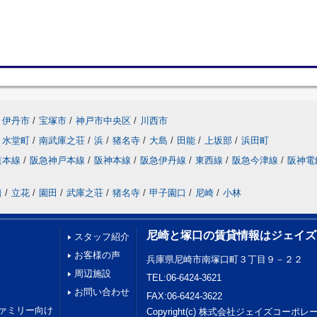
伊丹市
/
宝塚市
/
神戸市中央区
/
川西市
水堂町
/
南武庫之荘
/
浜
/
猪名寺
/
大島
/
田能
/
上坂部
/
浜田町
道本線
/
阪急神戸本線
/
阪神本線
/
阪急伊丹線
/
東西線
/
阪急今津線
/
阪神電
口
/
立花
/
園田
/
武庫之荘
/
猪名寺
/
甲子園口
/
尼崎
/
小林
尼崎と塚口の賃貸情報はジェイズ
スタッフ紹介
お客様の声
兵庫県尼崎市南塚口町３丁目９－２２
周辺施設
TEL:06-6424-3621
お問い合わせ
FAX:06-6424-3622
ァミリー向け
Copyright(c) 株式会社ジェイズコーポ