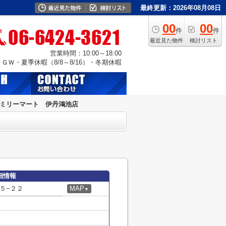
最終更新：2026年08月08日
00
00
件
件
最近見た物件
検討リスト
営業時間：10:00～18:00
Ｗ・夏季休暇（8/8～8/16）・冬期休暇
ミリーマート 伊丹鴻池店
細情報
５−２２
MAP
▼