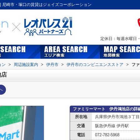
| 尼崎市・塚口の賃貸はジェイズコーポレーション
定休日：毎週水曜日・Ｇ
ョン
>
周辺施設案内
>
伊丹市
>
伊丹市のコンビニエンスストア
>
ファ
池店
へ
ファミリーマート 伊丹鴻池店の詳
所在地
兵庫県伊丹市鴻池３丁目
交通
阪急伊丹線 伊丹駅
電話
072-782-5968