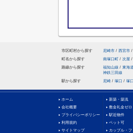
市区町村から探す
尼崎市
/
西宮市
/
町名から探す
南塚口町
/
次屋
/
路線から探す
福知山線
/
東海
神鉄三田線
駅から探す
尼崎
/
塚口
/
塚
ホーム
新築・築浅
会社概要
敷金礼金ゼロ
プライバシーポリシー
駅近物件
利用規約
ペット可
サイトマップ
カップル・フ