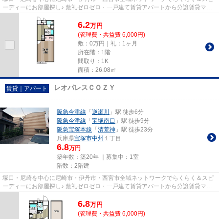
ーディーにお部屋探し♪ 敷礼ゼロゼロ・一戸建て賃貸アパートから分譲賃貸マン
ション、保証人不要物件・マ...
6.2
万
円
(管理費・共益費 6,000円)
敷：0万円｜礼：1ヶ月
所在階：1階
間取り：1K
面積：26.08㎡
レオパレスＣＯＺＹ
賃貸｜アパート
阪急今津線
「
逆瀬川
」駅 徒歩6分
阪急今津線
「
宝塚南口
」駅 徒歩9分
阪急宝塚本線
「
清荒神
」駅 徒歩23分
兵庫県
宝塚市
中州
１丁目
6.8
万円
築年数：築20年 ｜募集中：
1室
階数：2階建
塚口・尼崎を中心に尼崎市・伊丹市・西宮市全域ネットワークでらくらく＆スピ
ーディーにお部屋探し♪ 敷礼ゼロゼロ・一戸建て賃貸アパートから分譲賃貸マン
ション、保証人不要物件・マ...
6.8
万
円
(管理費・共益費 6,000円)