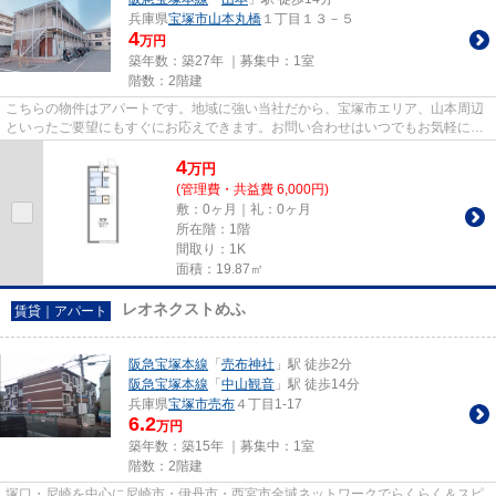
兵庫県
宝塚市
山本丸橋
１丁目１３－５
4
万円
築年数：築27年 ｜募集中：
1室
階数：2階建
こちらの物件はアパートです。地域に強い当社だから、宝塚市エリア、山本周辺
といったご要望にもすぐにお応えできます。お問い合わせはいつでもお気軽に
info@js-amagasaki.co.jpへ。
4
万
円
(管理費・共益費 6,000円)
敷：0ヶ月｜礼：0ヶ月
所在階：1階
間取り：1K
面積：19.87㎡
レオネクストめふ
賃貸｜アパート
阪急宝塚本線
「
売布神社
」駅 徒歩2分
阪急宝塚本線
「
中山観音
」駅 徒歩14分
兵庫県
宝塚市
売布
４丁目1-17
6.2
万円
築年数：築15年 ｜募集中：
1室
階数：2階建
塚口・尼崎を中心に尼崎市・伊丹市・西宮市全域ネットワークでらくらく＆スピ