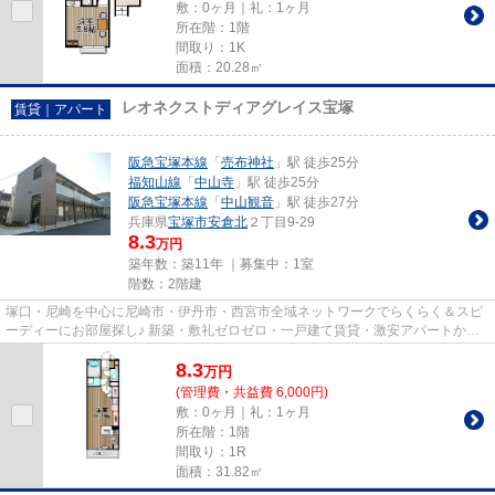
敷：0ヶ月｜礼：1ヶ月
所在階：1階
間取り：1K
面積：20.28㎡
レオネクストディアグレイス宝塚
賃貸｜アパート
阪急宝塚本線
「
売布神社
」駅 徒歩25分
福知山線
「
中山寺
」駅 徒歩25分
阪急宝塚本線
「
中山観音
」駅 徒歩27分
兵庫県
宝塚市
安倉北
２丁目9-29
8.3
万円
築年数：築11年 ｜募集中：
1室
階数：2階建
塚口・尼崎を中心に尼崎市・伊丹市・西宮市全域ネットワークでらくらく＆スピ
ーディーにお部屋探し♪ 新築・敷礼ゼロゼロ・一戸建て賃貸・激安アパートから
分譲賃貸マンション、保証人...
8.3
万
円
(管理費・共益費 6,000円)
敷：0ヶ月｜礼：1ヶ月
所在階：1階
間取り：1R
面積：31.82㎡