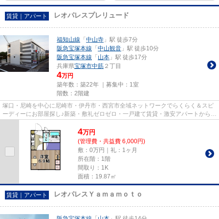
レオパレスプレリュード
賃貸｜アパート
福知山線
「
中山寺
」駅 徒歩7分
阪急宝塚本線
「
中山観音
」駅 徒歩10分
阪急宝塚本線
「
山本
」駅 徒歩17分
兵庫県
宝塚市
中筋
２丁目
4
万円
築年数：築22年 ｜募集中：
1室
階数：2階建
塚口・尼崎を中心に尼崎市・伊丹市・西宮市全域ネットワークでらくらく＆スピ
ーディーにお部屋探し♪新築・敷礼ゼロゼロ・一戸建て賃貸・激安アパートから分
譲賃貸マンション、保証人不...
4
万
円
(管理費・共益費 6,000円)
敷：0万円｜礼：1ヶ月
所在階：1階
間取り：1K
面積：19.87㎡
レオパレスＹａｍａｍｏｔｏ
賃貸｜アパート
阪急宝塚本線
「
山本
」駅 徒歩14分