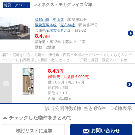
レオネクストモカグレイス宝塚
賃貸｜アパート
福知山線
「
中山寺
」駅 徒歩25分
阪急宝塚本線
「
売布神社
」駅 徒歩25分
兵庫県
宝塚市
安倉北
２丁目9-32
8.4
万円
築年数：築12年 ｜募集中：
1室
階数：2階建
塚口・尼崎を中心に尼崎市・伊丹市・西宮市全域ネットワークでらくらく＆スピ
ーディーにお部屋探し♪ 新築・敷礼ゼロゼロ・一戸建て賃貸・激安アパートから
分譲賃貸マンション、保証人...
8.4
万
円
(管理費・共益費 6,000円)
敷：0ヶ月｜礼：1ヶ月
所在階：2階
間取り：1R
面積：31.82㎡
該当公開件数
6
棟 空き数
6
件
1-6
棟表示
チェックした物件をまとめて
検討リストに追加
お問い合わせ