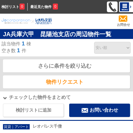
0
0
検討リスト
最近見た物件
お問合せ
JA兵庫六甲 昆陽池支店の周辺物件一覧
1
該当物件
棟
1
空き数
件
さらに条件を絞り込む
物件リクエスト
チェックした物件をまとめて
検討リストに追加
お問い合わせ
レオパレス千僧
賃貸｜アパート