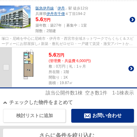
阪急伊丹線
「
伊丹
」駅 徒歩12分
兵庫県
伊丹市
千僧
４丁目194-2
5.6
万円
築年数：築27年 ｜募集中：
1室
階数：2階建
塚口・尼崎を中心に尼崎市・伊丹市・西宮市全域ネットワークでらくらく＆スピ
ーディーにお部屋探し♪ 新築・敷礼ゼロゼロ・一戸建て賃貸・激安アパートから
分譲賃貸マンション、保証人...
5.6
万
円
(管理費・共益費 6,000円)
敷：0万円｜礼：1ヶ月
所在階：1階
間取り：1K
面積：19.87㎡
該当公開件数
1
棟 空き数
1
件
1-1
棟表示
チェックした物件をまとめて
検討リストに追加
お問い合わせ
さらに条件を絞り込む