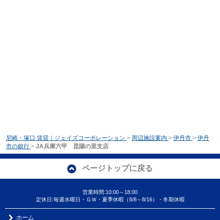
尼崎・塚口 賃貸｜ジェイズコーポレーション
>
周辺施設案内
>
伊丹市
>
伊丹
市の銀行
>
JA兵庫六甲 昆陽の里支店
ページトップに戻る
営業時間:10:00～18:00
定休日:毎週水曜日・ＧＷ・夏季休暇（8/8～8/16）・冬期休暇
ホーム