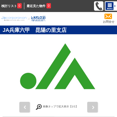
0
0
検討リスト
最近見た物件
お問合せ
JA兵庫六甲 昆陽の里支店
前
次
画像タップで拡大表示【
1
/1】