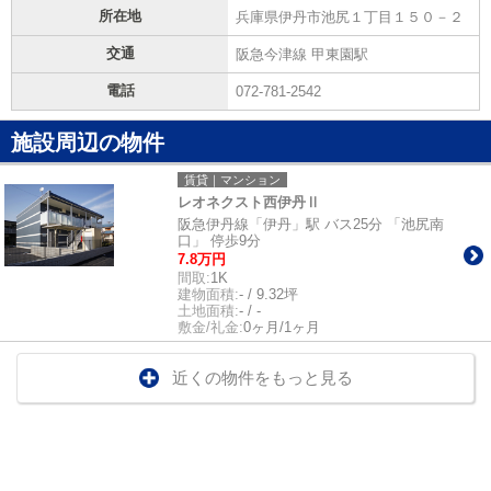
所在地
兵庫県伊丹市池尻１丁目１５０－２
交通
阪急今津線 甲東園駅
電話
072-781-2542
施設周辺の物件
賃貸｜マンション
レオネクスト西伊丹Ⅱ
阪急伊丹線「伊丹」駅 バス25分 「池尻南
口」 停歩9分
7.8万円
間取:
1K
建物面積:
- / 9.32坪
土地面積:
- / -
敷金/礼金:
0ヶ月/1ヶ月
近くの物件をもっと見る