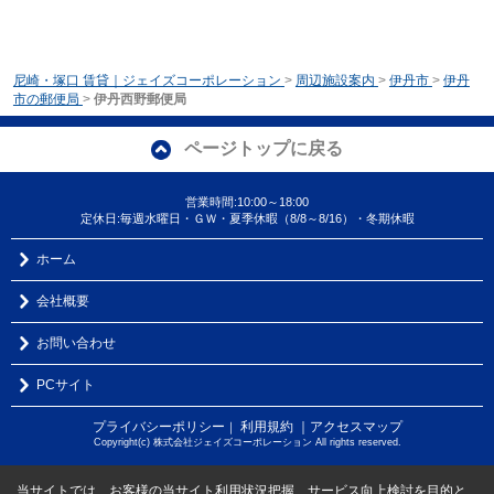
尼崎・塚口 賃貸｜ジェイズコーポレーション
>
周辺施設案内
>
伊丹市
>
伊丹
市の郵便局
>
伊丹西野郵便局
ページトップに戻る
営業時間:10:00～18:00
定休日:毎週水曜日・ＧＷ・夏季休暇（8/8～8/16）・冬期休暇
ホーム
会社概要
お問い合わせ
PCサイト
プライバシーポリシー
利用規約
｜アクセスマップ
｜
Copyright(c) 株式会社ジェイズコーポレーション All rights reserved.
当サイトでは、お客様の当サイト利用状況把握、サービス向上検討を目的と