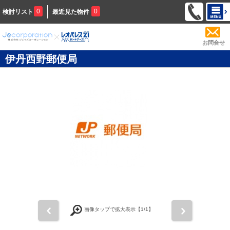
0
0
検討リスト
最近見た物件
お問合せ
伊丹西野郵便局
前
次
画像タップで拡大表示【
1
/1】