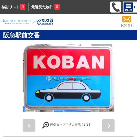
0
0
検討リスト
最近見た物件
お問合せ
阪急駅前交番
前
次
画像タップで拡大表示【
1
/1】