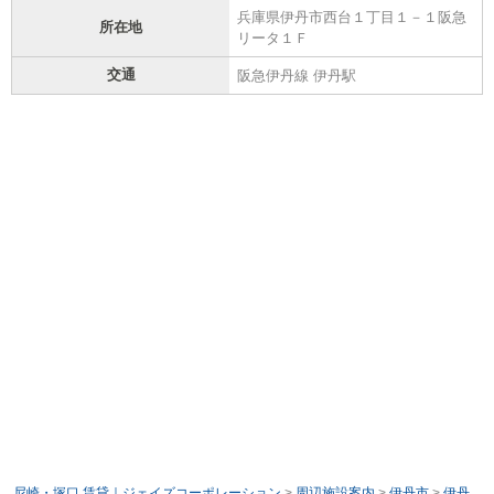
兵庫県伊丹市西台１丁目１－１阪急
所在地
リータ１Ｆ
交通
阪急伊丹線 伊丹駅
尼崎・塚口 賃貸｜ジェイズコーポレーション
>
周辺施設案内
>
伊丹市
>
伊丹