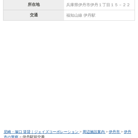
所在地
兵庫県伊丹市伊丹１丁目１５－２２
交通
福知山線 伊丹駅
尼崎・塚口 賃貸｜ジェイズコーポレーション
>
周辺施設案内
>
伊丹市
>
伊丹
市の警察
>
伊丹駅前交番