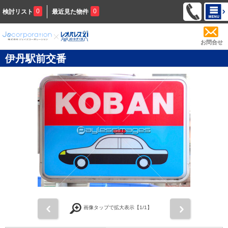
0
0
検討リスト
最近見た物件
お問合せ
伊丹駅前交番
前
次
画像タップで拡大表示【
1
/1】