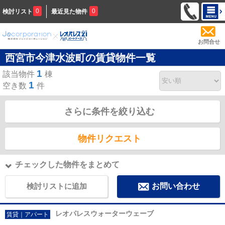
0
0
検討リスト
最近見た物件
お問合せ
西宮市今津水波町の賃貸物件一覧
1
該当物件
棟
1
空き数
件
さらに条件を絞り込む
物件リクエスト
チェックした物件をまとめて
検討リストに追加
お問い合わせ
レオパレスウォーターウェーブ
賃貸｜アパート