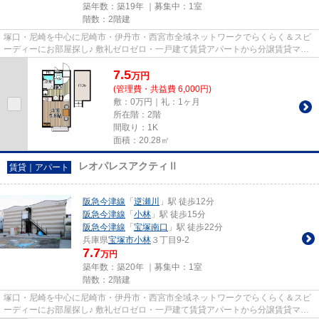
築年数：築19年 ｜募集中：
1室
階数：2階建
塚口・尼崎を中心に尼崎市・伊丹市・西宮市全域ネットワークでらくらく＆スピ
ーディーにお部屋探し♪ 敷礼ゼロゼロ・一戸建て賃貸アパートから分譲賃貸マン
ション、保証人不要物件・マ...
7.5
万
円
(管理費・共益費 6,000円)
敷：0万円｜礼：1ヶ月
所在階：2階
間取り：1K
面積：20.28㎡
レオパレスアクティⅡ
賃貸｜アパート
阪急今津線
「
逆瀬川
」駅 徒歩12分
阪急今津線
「
小林
」駅 徒歩15分
阪急今津線
「
宝塚南口
」駅 徒歩22分
兵庫県
宝塚市
小林
３丁目9-2
7.7
万円
築年数：築20年 ｜募集中：
1室
階数：2階建
塚口・尼崎を中心に尼崎市・伊丹市・西宮市全域ネットワークでらくらく＆スピ
ーディーにお部屋探し♪ 敷礼ゼロゼロ・一戸建て賃貸アパートから分譲賃貸マン