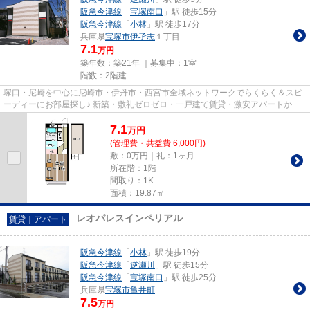
阪急今津線
「
宝塚南口
」駅 徒歩15分
阪急今津線
「
小林
」駅 徒歩17分
兵庫県
宝塚市
伊孑志
１丁目
7.1
万円
築年数：築21年 ｜募集中：
1室
階数：2階建
塚口・尼崎を中心に尼崎市・伊丹市・西宮市全域ネットワークでらくらく＆スピ
ーディーにお部屋探し♪ 新築・敷礼ゼロゼロ・一戸建て賃貸・激安アパートから
分譲賃貸マンション、保証人...
7.1
万
円
(管理費・共益費 6,000円)
敷：0万円｜礼：1ヶ月
所在階：1階
間取り：1K
面積：19.87㎡
レオパレスインペリアル
賃貸｜アパート
阪急今津線
「
小林
」駅 徒歩19分
阪急今津線
「
逆瀬川
」駅 徒歩15分
阪急今津線
「
宝塚南口
」駅 徒歩25分
兵庫県
宝塚市
亀井町
7.5
万円