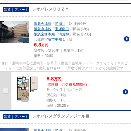
レオパレスＣＯＺＹ
賃貸｜アパート
阪急今津線
「
逆瀬川
」駅 徒歩6分
阪急今津線
「
宝塚南口
」駅 徒歩9分
阪急宝塚本線
「
清荒神
」駅 徒歩23分
兵庫県
宝塚市
中州
１丁目
6.8
万円
築年数：築20年 ｜募集中：
1室
階数：2階建
塚口・尼崎を中心に尼崎市・伊丹市・西宮市全域ネットワークでらくらく＆スピ
ーディーにお部屋探し♪ 敷礼ゼロゼロ・一戸建て賃貸アパートから分譲賃貸マン
ション、保証人不要物件・マ...
6.8
万
円
(管理費・共益費 6,000円)
敷：0ヶ月｜礼：1ヶ月
所在階：1階
間取り：1K
面積：20.28㎡
レオパレスグランプレジールⅢ
賃貸｜アパート
阪急今津線
「
逆瀬川
」駅 徒歩5分