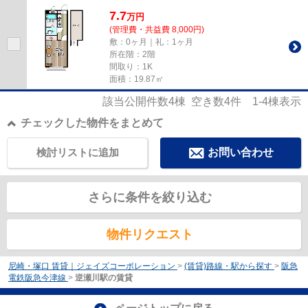
ション、保証人不要物件・マ...
7.7
万
円
(管理費・共益費 8,000円)
敷：0ヶ月｜礼：1ヶ月
所在階：2階
間取り：1K
面積：19.87㎡
該当公開件数
4
棟 空き数
4
件
1-4
棟表示
チェックした物件をまとめて
検討リストに追加
お問い合わせ
さらに条件を絞り込む
物件リクエスト
尼崎・塚口 賃貸｜ジェイズコーポレーション
>
(賃貸)路線・駅から探す
>
阪急
電鉄阪急今津線
>
逆瀬川駅の賃貸