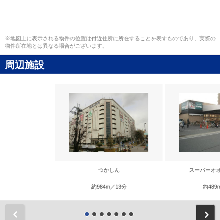
※地図上に表示される物件の位置は付近住所に所在することを表すものであり、実際の
物件所在地とは異なる場合がございます。
周辺施設
つかしん
スーパーオ
約984m／13分
約489
前