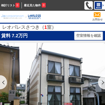
0
0
検討リスト
最近見た物件
お問合せ
レオパレスさつき（
1
室）
賃料
7.2万円
空室情報を確認