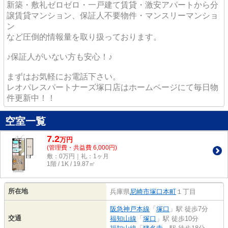
新築・敷礼ゼロゼロ・一戸建て賃貸・激安アパートから分
譲賃貸マンション、保証人不要物件・マンスリーマンショ
ン
など圧倒的情報量を取り扱っております。
♪保証人がいない方も安心！♪
まずはお気軽にお電話下さい。
レオパレスパートナーズ塚口店はホームページにて毎日物
件更新中！！
空室一覧
7.2
万
円
(管理費・共益費 6,000円)
敷：0万円｜礼：1ヶ月
1階 / 1K / 19.87㎡
所在地
兵庫県
尼崎市
塚口本町
１丁目
阪急神戸本線
「
塚口
」駅 徒歩7分
交通
福知山線
「
塚口
」駅 徒歩10分