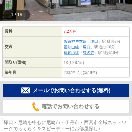
1 / 19
賃料
7.2万円
阪急神戸本線
「
塚口
」駅 徒歩7分
交通
福知山線
「
塚口
」駅 徒歩10分
福知山線
「
猪名寺
」駅 徒歩18分
間取り(面積)
1K(19.87㎡)
築年月
2007年 7月(築19年)
メールでお問い合わせする(無料)
電話でお問い合わせする
塚口・尼崎を中心に尼崎市・伊丹市・西宮市全域ネットワ
ークでらくらく＆スピーディーにお部屋探し♪