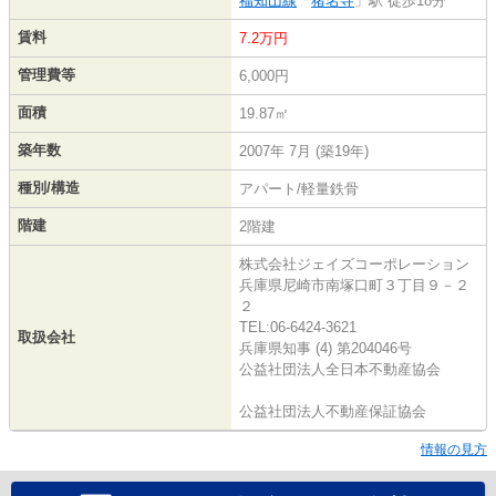
福知山線
「
猪名寺
」駅 徒歩18分
賃料
7.2万円
管理費等
6,000円
面積
19.87㎡
築年数
2007年 7月 (築19年)
種別/構造
アパート/軽量鉄骨
階建
2階建
株式会社ジェイズコーポレーション
兵庫県尼崎市南塚口町３丁目９－２
２
TEL:06-6424-3621
取扱会社
兵庫県知事 (4) 第204046号
公益社団法人全日本不動産協会
公益社団法人不動産保証協会
情報の見方