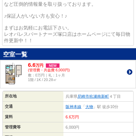
など圧倒的情報量を取り扱っております。
♪保証人がいない方も安心！♪
まずはお気軽にお電話下さい。
レオパレスパートナーズ塚口店はホームページにて毎日物
件更新中！！
空室一覧
6.6
万
円
NEW
(管理費・共益費 6,000円)
敷：0万円｜礼：1ヶ月
1階 / 1K / 20.28㎡
所在地
兵庫県
尼崎市
杭瀬南新町
４丁目
交通
阪神本線
「
大物
」駅 徒歩10分
賃料
6.6万円
管理費等
6,000円