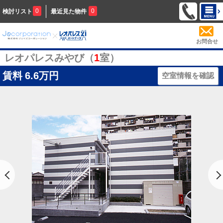
0
0
検討リスト
最近見た物件
お問合せ
レオパレスみやび（
1
室）
賃料
6.6万円
空室情報を確認