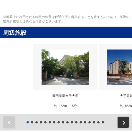
※地図上に表示される物件の位置は付近住所に所在することを表すものであり、実際の
物件所在地とは異なる場合がございます。
周辺施設
園田学園女子大学
大手前
約1163m／15分
約1888
前