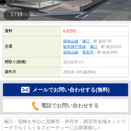
1 / 19
賃料
6.9万円
福知山線
「
塚口
」駅 徒歩7分
交通
阪急神戸本線
「
塚口
」駅 徒歩11分
福知山線
「
猪名寺
」駅 徒歩24分
間取り(面積)
1K(19.87㎡)
築年月
2001年 4月(築25年)
メールでお問い合わせする(無料)
電話でお問い合わせする
塚口・尼崎を中心に尼崎市・伊丹市・西宮市全域ネットワ
ークでらくらく＆スピーディーにお部屋探し♪