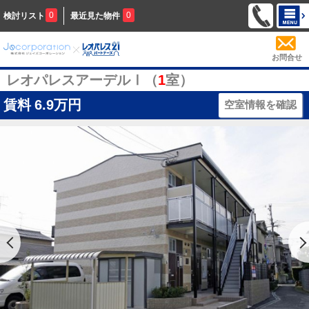
0
0
検討リスト
最近見た物件
お問合せ
レオパレスアーデルⅠ（
1
室）
賃料
6.9万円
空室情報を確認