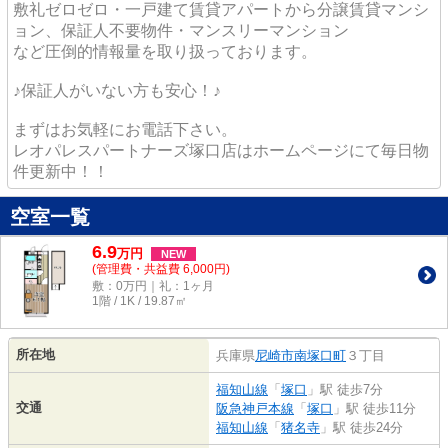
敷礼ゼロゼロ・一戸建て賃貸アパートから分譲賃貸マンシ
ョン、保証人不要物件・マンスリーマンション
など圧倒的情報量を取り扱っております。
♪保証人がいない方も安心！♪
まずはお気軽にお電話下さい。
レオパレスパートナーズ塚口店はホームページにて毎日物
件更新中！！
空室一覧
6.9
万
円
NEW
(管理費・共益費 6,000円)
敷：0万円｜礼：1ヶ月
1階 / 1K / 19.87㎡
所在地
兵庫県
尼崎市
南塚口町
３丁目
福知山線
「
塚口
」駅 徒歩7分
交通
阪急神戸本線
「
塚口
」駅 徒歩11分
福知山線
「
猪名寺
」駅 徒歩24分