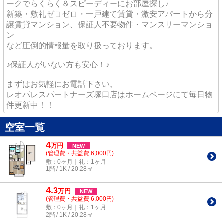
ークでらくらく＆スピーディーにお部屋探し♪
新築・敷礼ゼロゼロ・一戸建て賃貸・激安アパートから分
譲賃貸マンション、保証人不要物件・マンスリーマンショ
ン
など圧倒的情報量を取り扱っております。
♪保証人がいない方も安心！♪
まずはお気軽にお電話下さい。
レオパレスパートナーズ塚口店はホームページにて毎日物
件更新中！！
空室一覧
4
万
円
NEW
(管理費・共益費 6,000円)
敷：0ヶ月｜礼：1ヶ月
1階 / 1K / 20.28㎡
4.3
万
円
NEW
(管理費・共益費 6,000円)
敷：0ヶ月｜礼：1ヶ月
2階 / 1K / 20.28㎡