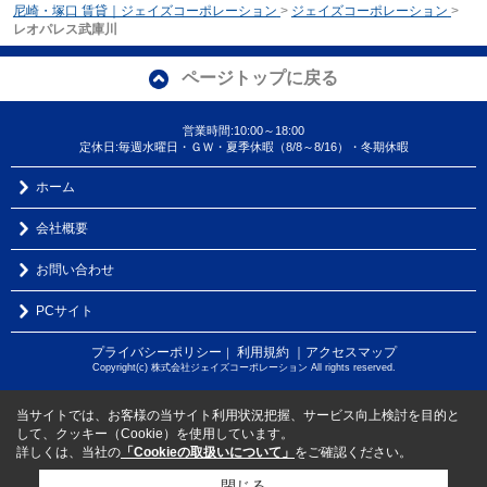
尼崎・塚口 賃貸｜ジェイズコーポレーション
>
ジェイズコーポレーション
>
レオパレス武庫川
ページトップに戻る
営業時間:10:00～18:00
定休日:毎週水曜日・ＧＷ・夏季休暇（8/8～8/16）・冬期休暇
ホーム
会社概要
お問い合わせ
PCサイト
プライバシーポリシー
利用規約
｜アクセスマップ
｜
Copyright(c) 株式会社ジェイズコーポレーション All rights reserved.
当サイトでは、お客様の当サイト利用状況把握、サービス向上検討を目的と
して、クッキー（Cookie）を使用しています。
詳しくは、当社の
「Cookieの取扱いについて」
をご確認ください。
閉じる