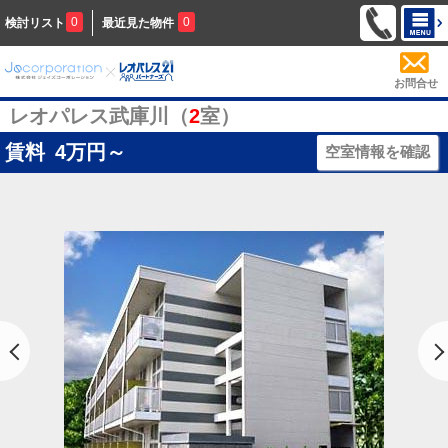
0
0
検討リスト
最近見た物件
お問合せ
レオパレス武庫川（
2
室）
賃料
4
万円～
空室情報を確認