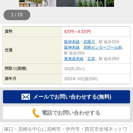
1 / 19
賃料
4万円～4.3万円
阪神本線
「
武庫川
」駅 徒歩10分
阪神本線
「
尼崎センタープール前
」
交通
駅 徒歩19分
東海道本線
「
立花
」駅 徒歩28分
間取り(面積)
1K(20.28㎡)
築年月
2001年 4月(築25年)
メールでお問い合わせする(無料)
電話でお問い合わせする
塚口・尼崎を中心に尼崎市・伊丹市・西宮市全域ネットワ