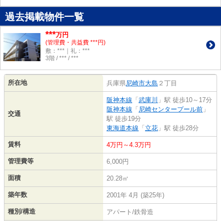
過去掲載物件一覧
***
万円
(管理費・共益費 ***円)
敷：***｜礼：***
3階 / *** / ***
所在地
兵庫県
尼崎市
大島
２丁目
阪神本線
「
武庫川
」駅 徒歩10～17分
阪神本線
「
尼崎センタープール前
」
交通
駅 徒歩19分
東海道本線
「
立花
」駅 徒歩28分
賃料
4万円～4.3万円
管理費等
6,000円
面積
20.28㎡
築年数
2001年 4月 (築25年)
種別/構造
アパート/鉄骨造