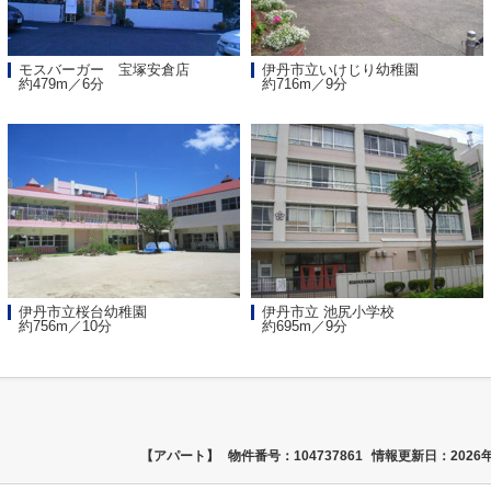
モスバーガー 宝塚安倉店
伊丹市立いけじり幼稚園
約479m／6分
約716m／9分
伊丹市立桜台幼稚園
伊丹市立 池尻小学校
約756m／10分
約695m／9分
【アパート】
物件番号：104737861
情報更新日：2026年