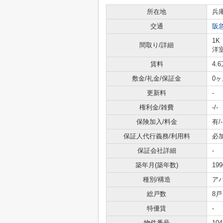
所在地
兵
交通
阪
1K
間取り/詳細
洋室
賃料
4.
敷金/礼金/保証金
0ヶ
更新料
-
権利金/雑費
-/-
保険加入/料金
有/-
保証人代行義務/利用料
必
保証会社詳細
-
築年月(築年数)
19
種別/構造
ア
総戸数
8戸
特優賃
-
物件番号
104