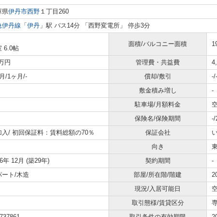
庫県
伊丹市
西野
１丁目260
急伊丹線
「
伊丹
」駅 バス14分 「西野変電所」 停歩3分
面積/バルコニー面積
1
 6.0帖
6万円
管理費・共益費
4
月/1ヶ月/-
償却/敷引
-/
敷金積み増し
-
駐車場/月額料金
空
保険名/保険期間
-
加入/
初回保証料：賃料総額の70％
保証会社
向き
96年 12月 (築29年)
契約期間
-
パート/木造
部屋/所在階/階建
2
現況/入居可能日
取引態様/賃貸区分
737861
取引条件の有効期限
2