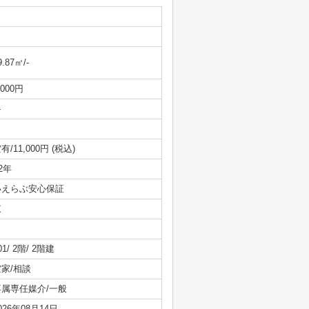
9.87㎡/-
,000円
-
有/11,000円 (税込)
/2年
いえらぶ安心保証
東
01/ 2階/ 2階建
空家/相談
専属専任媒介/一般
026年08月14日