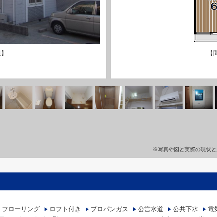
観】
【
※写真や図と実際の現状と
フローリング
ロフト付き
プロパンガス
公営水道
公共下水
電