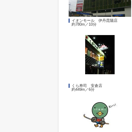
イオンモール 伊丹昆陽店
約780m／10分
くら寿司 安倉店
約449m／6分