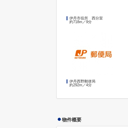
伊丹市役所 西分室
約718m／9分
伊丹西野郵便局
約292m／4分
物件概要