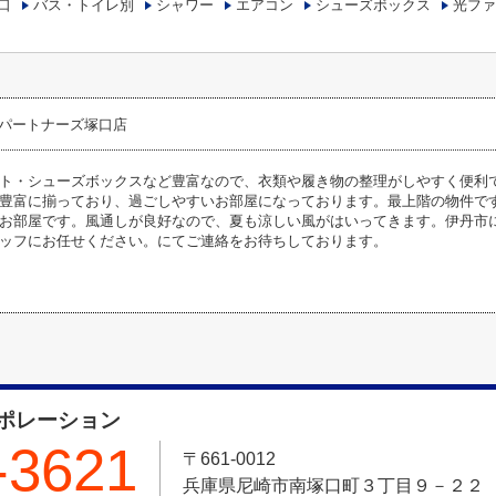
口
バス・トイレ別
シャワー
エアコン
シューズボックス
光ファ
パートナーズ塚口店
ト・シューズボックスなど豊富なので、衣類や履き物の整理がしやすく便利
豊富に揃っており、過ごしやすいお部屋になっております。最上階の物件で
お部屋です。風通しが良好なので、夏も涼しい風がはいってきます。伊丹市
ッフにお任せください。
にてご連絡をお待ちしております。
ポレーション
-3621
〒661-0012
兵庫県尼崎市南塚口町３丁目９－２２