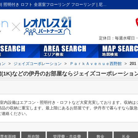
ＰａｒｋＡｖｅｎｕｅ西野館 | バストイレ別 照明付き ロフト 全居室フローリング フローリング | 尼崎市・塚口の賃貸はジェイズコーポレーション
定休日：毎週水曜日・Ｇ
ョン
>
ジェイズコーポレーション
>
ＰａｒｋＡｖｅｎｕｅ西野館
>
201
(1K)などの伊丹のお部屋ならジェイズコーポレーショ
。室内設備はエアコン・照明付き・ロフトなど大変充実しております。収納は
用品の収納に重宝します。最上階にあるお部屋です。伊丹市で暮らすなら阪急
ご連絡ください。
専有面積
所在階
管理費・共益費
敷金
礼金