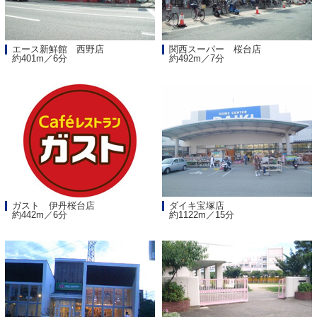
エース新鮮館 西野店
関西スーパー 桜台店
約401m／6分
約492m／7分
ガスト 伊丹桜台店
ダイキ宝塚店
約442m／6分
約1122m／15分