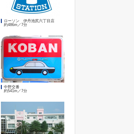
ローソン 伊丹池尻六丁目店
約486m／7分
中野交番
約541m／7分