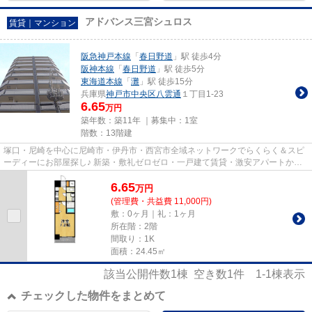
アドバンス三宮シュロス
賃貸｜マンション
阪急神戸本線
「
春日野道
」駅 徒歩4分
阪神本線
「
春日野道
」駅 徒歩5分
東海道本線
「
灘
」駅 徒歩15分
兵庫県
神戸市中央区
八雲通
１丁目1-23
6.65
万円
築年数：築11年 ｜募集中：
1室
階数：13階建
塚口・尼崎を中心に尼崎市・伊丹市・西宮市全域ネットワークでらくらく＆スピ
ーディーにお部屋探し♪ 新築・敷礼ゼロゼロ・一戸建て賃貸・激安アパートから
分譲賃貸マンション、保証人...
6.65
万
円
(管理費・共益費 11,000円)
敷：0ヶ月｜礼：1ヶ月
所在階：2階
間取り：1K
面積：24.45㎡
該当公開件数
1
棟 空き数
1
件
1-1
棟表示
チェックした物件をまとめて