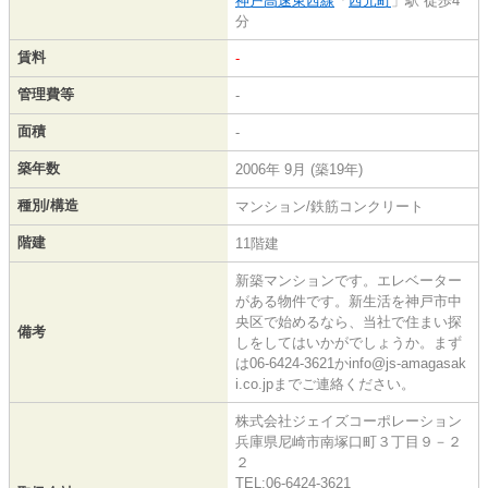
神戸高速東西線
「
西元町
」駅 徒歩4
分
賃料
-
管理費等
-
面積
-
築年数
2006年 9月 (築19年)
種別/構造
マンション/鉄筋コンクリート
階建
11階建
新築マンションです。エレベーター
がある物件です。新生活を神戸市中
央区で始めるなら、当社で住まい探
備考
しをしてはいかがでしょうか。まず
は06-6424-3621かinfo@js-amagasak
i.co.jpまでご連絡ください。
株式会社ジェイズコーポレーション
兵庫県尼崎市南塚口町３丁目９－２
２
TEL:06-6424-3621