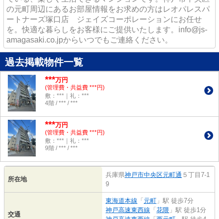
の元町周辺にあるお部屋情報をお求めの方はレオパレスパ
ートナーズ塚口店 ジェイズコーポレーションにお任せ
を。快適な暮らしをお客様にご提供いたします。info@js-
amagasaki.co.jpからいつでもご連絡ください。
過去掲載物件一覧
***
万円
(管理費・共益費 ***円)
敷：***｜礼：***
4階 / *** / ***
***
万円
(管理費・共益費 ***円)
敷：***｜礼：***
9階 / *** / ***
兵庫県
神戸市中央区
元町通
５丁目7-1
所在地
9
東海道本線
「
元町
」駅 徒歩7分
神戸高速東西線
「
花隈
」駅 徒歩1分
交通