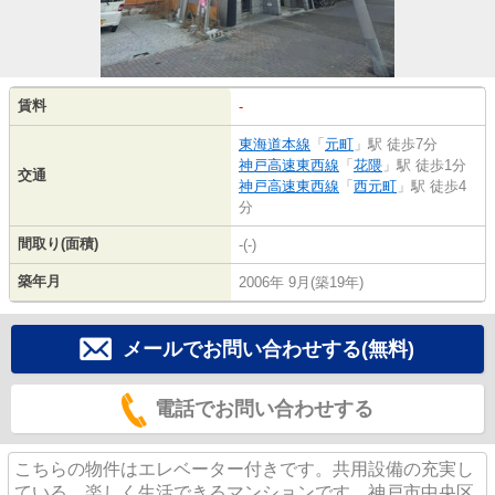
賃料
-
東海道本線
「
元町
」駅 徒歩7分
神戸高速東西線
「
花隈
」駅 徒歩1分
交通
神戸高速東西線
「
西元町
」駅 徒歩4
分
間取り(面積)
-(-)
築年月
2006年 9月(築19年)
メールでお問い合わせする(無料)
電話でお問い合わせする
こちらの物件はエレベーター付きです。共用設備の充実し
ている、楽しく生活できるマンションです。神戸市中央区