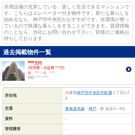
共用設備の充実している、楽しく生活できるマンションで
す。こちらはエレベーター付き物件です。新たな暮らしを
始めるなら、神戸市中央区がおすすめです。住環境が整っ
ているので快適な暮らしをすることができます。賃貸情報
のことなら、当社にお問い合わせ下さい。皆様のご連絡お
待ちしております。
過去掲載物件一覧
***
万円
(管理費・共益費 ***円)
敷：***｜礼：***
9階 / *** / ***
兵庫県
神戸市中央区
中町通
３丁目1-2
所在地
4
交通
東海道本線
「
神戸
」駅 徒歩3～4分
賃料
-
管理費等
-