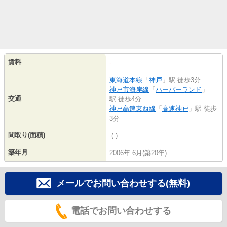
賃料
-
東海道本線
「
神戸
」駅 徒歩3分
神戸市海岸線
「
ハーバーランド
」
交通
駅 徒歩4分
神戸高速東西線
「
高速神戸
」駅 徒歩
3分
間取り(面積)
-(-)
築年月
2006年 6月(築20年)
メールでお問い合わせする(無料)
電話でお問い合わせする