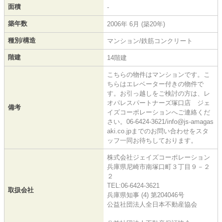
面積
-
築年数
2006年 6月 (築20年)
種別/構造
マンション/鉄筋コンクリート
階建
14階建
こちらの物件はマンションです。こ
ちらはエレベーター付きの物件で
す。お引っ越しをご検討の方は、レ
オパレスパートナーズ塚口店 ジェ
備考
イズコーポレーションへご連絡くだ
さい。06-6424-3621/info@js-amagas
aki.co.jpまでのお問い合わせをスタ
ッフ一同お待ちしております。
株式会社ジェイズコーポレーション
兵庫県尼崎市南塚口町３丁目９－２
２
TEL:06-6424-3621
取扱会社
兵庫県知事 (4) 第204046号
公益社団法人全日本不動産協会