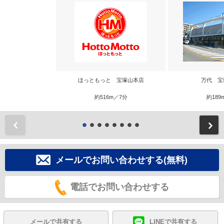
ほっともっと 宝塚山本店
万代 宝
約516m／7分
約189
前
メールでお問い合わせする(無料)
電話でお問い合わせする
メールで共有する
LINEで共有する