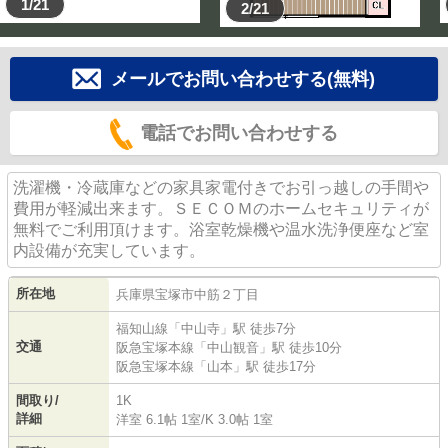
1/21
2/21
メールでお問い合わせする(無料)
電話でお問い合わせする
洗濯機・冷蔵庫などの家具家電付きでお引っ越しの手間や
費用が軽減出来ます。ＳＥＣＯＭのホームセキュリティが
無料でご利用頂けます。浴室乾燥機や温水洗浄便座など室
内設備が充実しています。
所在地
兵庫県
宝塚市
中筋
２丁目
福知山線
「
中山寺
」駅 徒歩7分
交通
阪急宝塚本線
「
中山観音
」駅 徒歩10分
阪急宝塚本線
「
山本
」駅 徒歩17分
間取り/
1K
詳細
洋室 6.1帖 1室
/
K 3.0帖 1室