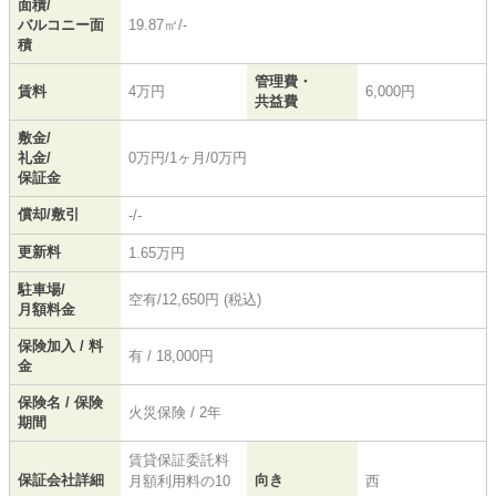
面積/
バルコニー面
19.87㎡/-
積
管理費・
賃料
4万円
6,000円
共益費
敷金/
礼金/
0万円/1ヶ月/0万円
保証金
償却/敷引
-/-
更新料
1.65万円
駐車場/
空有/12,650円 (税込)
月額料金
保険加入 / 料
有 / 18,000円
金
保険名 / 保険
火災保険 / 2年
期間
賃貸保証委託料
保証会社詳細
向き
月額利用料の10
西