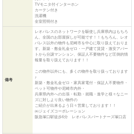
TVモニタ付インターホン
カーテン付き
洗濯機
全室照明付き
レオパレスのネットワークを駆使し兵庫県内はもちろ
ん、全国のお部屋探しが可能です！！もちろん、レオ
パレス以外の物件も尼崎市を中心に取り扱えておりま
す。新築・敷金礼金ゼロ・一戸建て賃貸・激安アパー
トから分譲マンション、保証人不要物件など圧倒的情
報量を取り扱えております！！
この物件以外にも、多くの物件を取り扱っております
♪
備考
新築・敷金礼金ゼロ・家具家電付・保証人不要物件・
ペット可物件や尼崎市内外・
兵庫県内外への出張・転勤・就職・進学と様々なニー
ズに対しより良い物件の
ご紹介が出来るよう日々営業しております！！
㈱ジェイズコーポレーション
阪急塚口駅徒歩6分 レオパレスパートナーズ塚口店