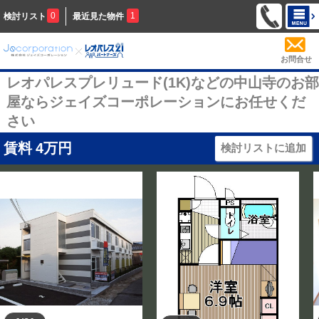
0
1
検討リスト
最近見た物件
お問合せ
レオパレスプレリュード(1K)などの中山寺のお部
屋ならジェイズコーポレーションにお任せくだ
さい
賃料
4
万円
検討リストに追加