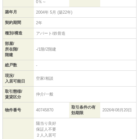
0％～
築年月
2004年 5月 (築22年)
契約期間
2年
種別/構造
アパート/鉄骨造
部屋/
所在階/
-/1階/2階建
階建
総戸数
-
現況/
空家/相談
入居可能日
取引態様/
仲介/一般
賃貸区分
取引条件の有
物件番号
40745870
2026年08月20日
効期限
陽当り良好
保証人不要
２人入居可