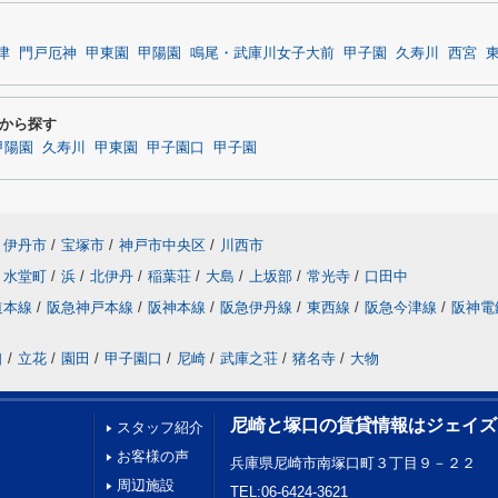
津
門戸厄神
甲東園
甲陽園
鳴尾・武庫川女子大前
甲子園
久寿川
西宮
から探す
甲陽園
久寿川
甲東園
甲子園口
甲子園
伊丹市
/
宝塚市
/
神戸市中央区
/
川西市
水堂町
/
浜
/
北伊丹
/
稲葉荘
/
大島
/
上坂部
/
常光寺
/
口田中
道本線
/
阪急神戸本線
/
阪神本線
/
阪急伊丹線
/
東西線
/
阪急今津線
/
阪神電
口
/
立花
/
園田
/
甲子園口
/
尼崎
/
武庫之荘
/
猪名寺
/
大物
尼崎と塚口の賃貸情報はジェイズ
スタッフ紹介
お客様の声
兵庫県尼崎市南塚口町３丁目９－２２
周辺施設
TEL:06-6424-3621