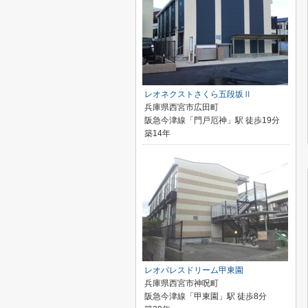
レオネクストさくら五段坂Ⅱ
兵庫県西宮市広田町
阪急今津線「門戸厄神」駅 徒歩19分
築14年
レオパレスドリーム甲東園
兵庫県西宮市神呪町
阪急今津線「甲東園」駅 徒歩8分