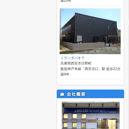
築20年
ミランダパキラ
兵庫県西宮市日野町
阪急神戸本線「西宮北口」駅 徒歩22分
築9年