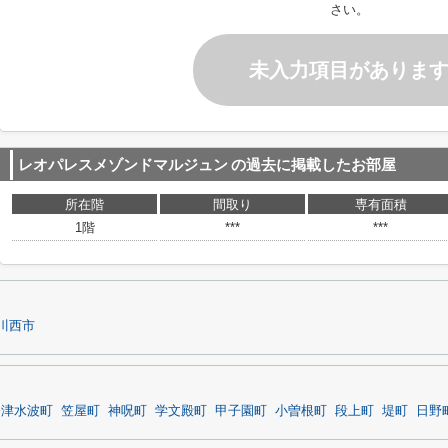
さい。
未入力項目がありま
レオパレスメゾンドマルジュン
の過去に掲載したお部屋
所在階
間取り
専有面積
1階
***
***
川西市
今津水波町
笠屋町
神呪町
学文殿町
甲子園町
小曽根町
段上町
堤町
日野