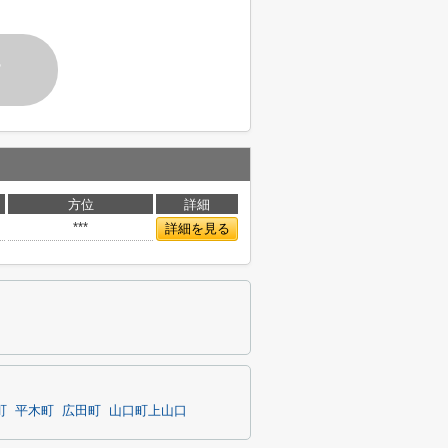
す
方位
詳細
***
詳細を見る
町
平木町
広田町
山口町上山口