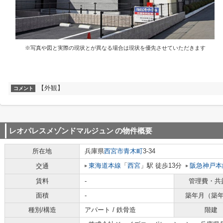
※写真や図と実際の現状とが異なる場合は現状を優先させていただきます
【外観】
コメント
レオパレスメゾンドマルジュン
の物件概要
所在地
兵庫県
西宮市
青木町
3-34
東海道本線
「
西宮
」駅 徒歩13分
阪急神戸本
交通
賃料
-
管理費・共
面積
-
築年月（築
種別/構造
アパート / 鉄骨造
階建