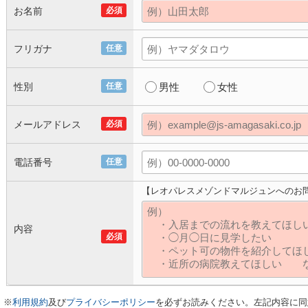
お名前
必須
フリガナ
任意
性別
任意
男性
女性
メールアドレス
必須
電話番号
任意
【レオパレスメゾンドマルジュンへのお
内容
必須
※
利用規約
及び
プライバシーポリシー
を必ずお読みください。左記内容に同