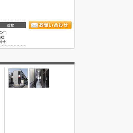
建物
25年
階建
骨造