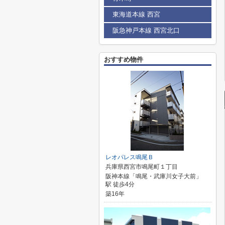
東海道本線 西宮
阪急神戸本線 西宮北口
おすすめ物件
レオパレス鳴尾Ｂ
兵庫県西宮市鳴尾町１丁目
阪神本線「鳴尾・武庫川女子大前」
駅 徒歩4分
築16年