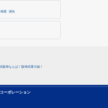
東鳴尾
洲先
鉄阪神なんば
/
阪神武庫川線
/
コーポレーション