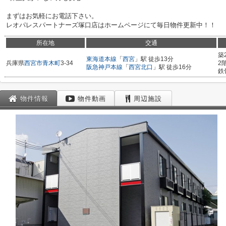
まずはお気軽にお電話下さい。
レオパレスパートナーズ塚口店はホームページにて毎日物件更新中！！
所在地
交通
築
東海道本線
「
西宮
」駅 徒歩13分
兵庫県
西宮市
青木町
3-34
2
阪急神戸本線
「
西宮北口
」駅 徒歩16分
鉄
物件情報
物件動画
周辺施設