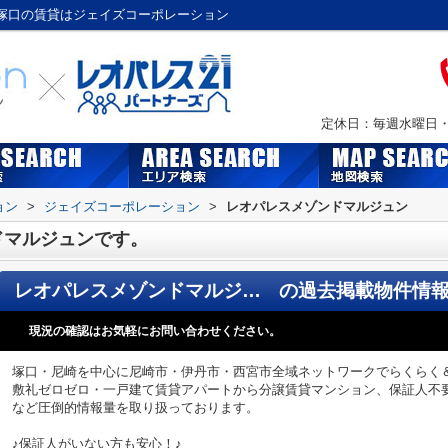
・塚口の賃貸はジェイズコーポレーション
定休日：毎週水曜日・Ｇ
ョン
>
ジェイズコーポレーション
>
レオパレスメゾンドマルジュン
ドマルジュンです。
レオパレスメゾンドマルジュン
の過去掲載物件情
現況の確認はお気軽にお問い合わせください。
塚口・尼崎を中心に尼崎市・伊丹市・西宮市全域ネットワークでらくらく
敷礼ゼロゼロ・一戸建て賃貸アパートから分譲賃貸マンション、保証人不
など圧倒的情報量を取り扱っております。
♪保証人がいない方も安心！♪