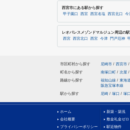
西宮市にある駅から探す
甲子園口
西宮
西宮名塩
西宮北口
今
レオパレスメゾンドマルジュン周辺の駅
西宮
西宮北口
西宮
今津
門戸厄神
市区町村から探す
尼崎市
/
西宮市
/
町名から探す
南塚口町
/
次屋
/
路線から探す
福知山線
/
東海
阪急宝塚本線
駅から探す
尼崎
/
塚口
/
塚
ホーム
新築・築浅
会社概要
敷金礼金ゼロ
プライバシーポリシー
駅近物件